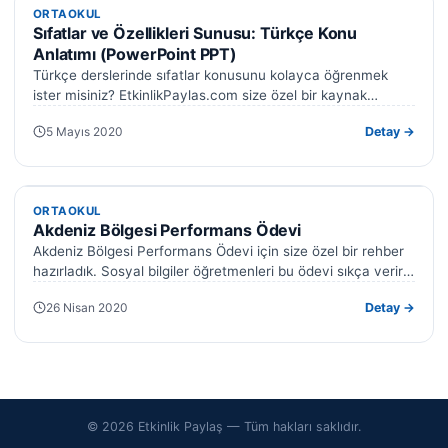
ORTAOKUL
ORTAOKUL
Sıfatlar ve Özellikleri Sunusu: Türkçe Konu
Anlatımı (PowerPoint PPT)
Türkçe derslerinde sıfatlar konusunu kolayca öğrenmek
ister misiniz? EtkinlikPaylas.com size özel bir kaynak
sunuyor: Sıfatlar ve özellikleri sunusu. Bu PowerPoint…
5 Mayıs 2020
Detay →
ORTAOKUL
ORTAOKUL
Akdeniz Bölgesi Performans Ödevi
Akdeniz Bölgesi Performans Ödevi için size özel bir rehber
hazırladık. Sosyal bilgiler öğretmenleri bu ödevi sıkça verir.
Bu ayrıntılı çalışma…
26 Nisan 2020
Detay →
© 2026 Etkinlik Paylaş — Tüm hakları saklıdır.