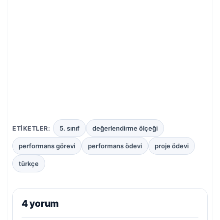
5. sınıf
değerlendirme ölçeği
ETIKETLER:
performans görevi
performans ödevi
proje ödevi
türkçe
4 yorum