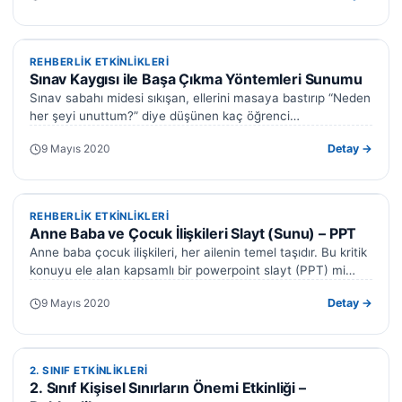
REHBERLIK ETKINLIKLERI
REHBERLIK ETKINLIKLERI
Sınav Kaygısı ile Başa Çıkma Yöntemleri Sunumu
Sınav sabahı midesi sıkışan, ellerini masaya bastırıp “Neden
her şeyi unuttum?” diye düşünen kaç öğrenci
tanıyorsunuz? Belki o öğrenci bizzat…
9 Mayıs 2020
Detay →
REHBERLIK ETKINLIKLERI
REHBERLIK ETKINLIKLERI
Anne Baba ve Çocuk İlişkileri Slayt (Sunu) – PPT
Anne baba çocuk ilişkileri, her ailenin temel taşıdır. Bu kritik
konuyu ele alan kapsamlı bir powerpoint slayt (PPT) mi
arıyorsunuz?…
9 Mayıs 2020
Detay →
2. SINIF ETKINLIKLERI
2. SINIF ETKINLIKLERI
2. Sınıf Kişisel Sınırların Önemi Etkinliği –