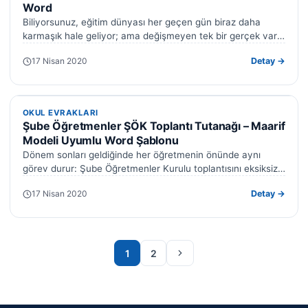
Word
Biliyorsunuz, eğitim dünyası her geçen gün biraz daha
karmaşık hale geliyor; ama değişmeyen tek bir gerçek var:
öğrenciyi gerçekten tanımak.…
17 Nisan 2020
Detay →
OKUL EVRAKLARI
OKUL EVRAKLARI
Şube Öğretmenler ŞÖK Toplantı Tutanağı – Maarif
Modeli Uyumlu Word Şablonu
Dönem sonları geldiğinde her öğretmenin önünde aynı
görev durur: Şube Öğretmenler Kurulu toplantısını eksiksiz
yürütmek ve ardından geçerli bir şök…
17 Nisan 2020
Detay →
Sonraki sayfa
1
2