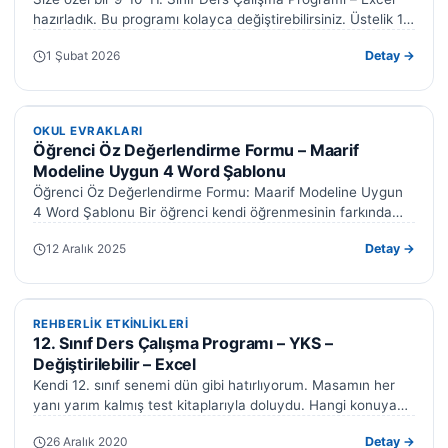
hazırladık. Bu programı kolayca değiştirebilirsiniz. Üstelik 10.
ve 11. sınıf…
1 Şubat 2026
Detay →
OKUL EVRAKLARI
OKUL EVRAKLARI
Öğrenci Öz Değerlendirme Formu – Maarif
Modeline Uygun 4 Word Şablonu
Öğrenci Öz Değerlendirme Formu: Maarif Modeline Uygun
4 Word Şablonu Bir öğrenci kendi öğrenmesinin farkında
değilse, ne kadar iyi ders…
12 Aralık 2025
Detay →
REHBERLIK ETKINLIKLERI
REHBERLIK ETKINLIKLERI
12. Sınıf Ders Çalışma Programı – YKS –
Değiştirilebilir – Excel
Kendi 12. sınıf senemi dün gibi hatırlıyorum. Masamın her
yanı yarım kalmış test kitaplarıyla doluydu. Hangi konuya
ne zaman çalışacağımı…
26 Aralık 2020
Detay →