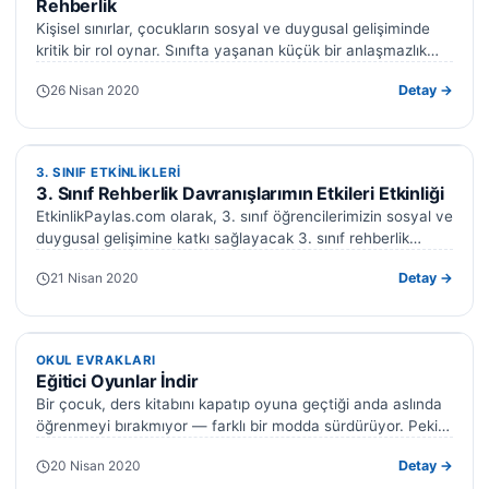
Rehberlik
Kişisel sınırlar, çocukların sosyal ve duygusal gelişiminde
kritik bir rol oynar. Sınıfta yaşanan küçük bir anlaşmazlık
bile, çocukların kendi alanlarını…
26 Nisan 2020
Detay →
3. SINIF ETKINLIKLERI
3. SINIF ETKINLIKLERI
3. Sınıf Rehberlik Davranışlarımın Etkileri Etkinliği
EtkinlikPaylas.com olarak, 3. sınıf öğrencilerimizin sosyal ve
duygusal gelişimine katkı sağlayacak 3. sınıf rehberlik
davranışlarımın etkileri etkinliği‘ni sunuyoruz:
21 Nisan 2020
Detay →
‘Davranışlarımın Etkileri’.…
OKUL EVRAKLARI
OKUL EVRAKLARI
Eğitici Oyunlar İndir
Bir çocuk, ders kitabını kapatıp oyuna geçtiği anda aslında
öğrenmeyi bırakmıyor — farklı bir modda sürdürüyor. Peki
ya biz bu…
20 Nisan 2020
Detay →