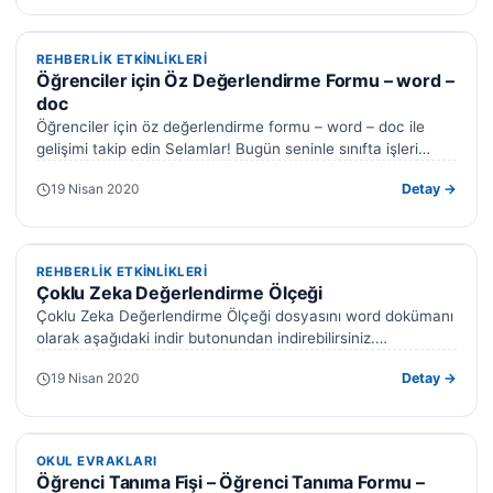
REHBERLIK ETKINLIKLERI
REHBERLIK ETKINLIKLERI
Öğrenciler için Öz Değerlendirme Formu – word –
doc
Öğrenciler için öz değerlendirme formu – word – doc ile
gelişimi takip edin Selamlar! Bugün seninle sınıfta işleri
oldukça kolaylaştıracak…
19 Nisan 2020
Detay →
REHBERLIK ETKINLIKLERI
REHBERLIK ETKINLIKLERI
Çoklu Zeka Değerlendirme Ölçeği
Çoklu Zeka Değerlendirme Ölçeği dosyasını word dokümanı
olarak aşağıdaki indir butonundan indirebilirsiniz.
Öğrencilerinize uygulayabileceğiniz çoklu zeka
19 Nisan 2020
Detay →
değerlendirme testini aşağıda bulabilirsiniz.…
OKUL EVRAKLARI
OKUL EVRAKLARI
Öğrenci Tanıma Fişi – Öğrenci Tanıma Formu –