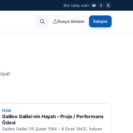
Bizi takip edin:
Dosya Gönder
İletişim
biyat
FIZIK
FIZIK
Galileo Galilei nin Hayatı – Proje / Performans
Ödevi
Galileo Galilei (15 Şubat 1564 – 8 Ocak 1642), İtalyan