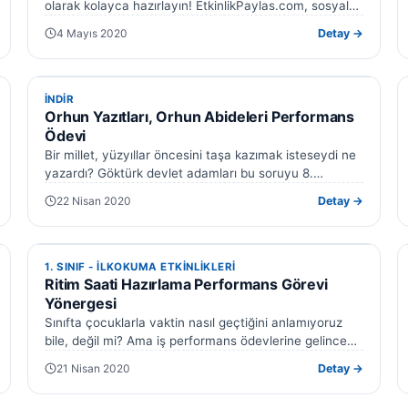
olarak kolayca hazırlayın! EtkinlikPaylas.com, sosyal
bilgiler dersi için özel bir powerpoint sunusu ve
4 Mayıs 2020
Detay →
performans…
İNDIR
İNDIR
Orhun Yazıtları, Orhun Abideleri Performans
Ödevi
Bir millet, yüzyıllar öncesini taşa kazımak isteseydi ne
yazardı? Göktürk devlet adamları bu soruyu 8.
yüzyılda yanıtladı — ve o…
22 Nisan 2020
Detay →
1. SINIF - ILKOKUMA ETKINLIKLERI
1. SINIF - ILKOKUMA ETKINLIKLERI
Ritim Saati Hazırlama Performans Görevi
Yönergesi
Sınıfta çocuklarla vaktin nasıl geçtiğini anlamıyoruz
bile, değil mi? Ama iş performans ödevlerine gelince
bazen hepimizin eli ayağına dolaşabiliyor. Özellikle…
21 Nisan 2020
Detay →