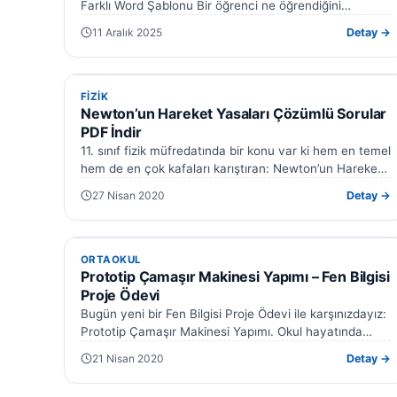
Farklı Word Şablonu Bir öğrenci ne öğrendiğini
gerçekten biliyor mu — yoksa sınav…
11 Aralık 2025
Detay →
FIZIK
FIZIK
Newton’un Hareket Yasaları Çözümlü Sorular
PDF İndir
11. sınıf fizik müfredatında bir konu var ki hem en temel
hem de en çok kafaları karıştıran: Newton’un Hareket
Yasaları.…
27 Nisan 2020
Detay →
ORTAOKUL
ORTAOKUL
Prototip Çamaşır Makinesi Yapımı – Fen Bilgisi
Proje Ödevi
XLS
PDF
Bugün yeni bir Fen Bilgisi Proje Ödevi ile karşınızdayız:
PPT
DOC
Prototip Çamaşır Makinesi Yapımı. Okul hayatında
bazen uykusuz bırakan, bazen de…
21 Nisan 2020
Detay →
DOC · XLS · PPT · PDF