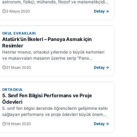
astronom, fizikçi, mühendis, filozof ve matematikçidir.
Rönesans’ın bilimsel devrimine büyük…
3 Mayıs 2020
Detay →
OKUL EVRAKLARI
OKUL EVRAKLARI
Atatürk’ün İlkeleri – Panoya Asmak için
Resimler
Hatırlar mısınız, ortaokul yıllarında o büyük kartonları
ve mukavvaları masanın üzerine serip “Pano
hazırlayacağız” diye nasıl da heyecanla çalışırdık?
21 Nisan 2020
Detay →
Ellerimiz…
ORTAOKUL
ORTAOKUL
5. Sınıf Fen Bilgisi Performans ve Proje
Ödevleri
5. sınıf fen bilgisi dersinde öğrencilerin gelişimine katkı
sağlayan performans ve proje ödevleri büyük önem
taşıyor. EtkinlikPaylas.com olarak, 5. sınıf…
19 Nisan 2020
Detay →