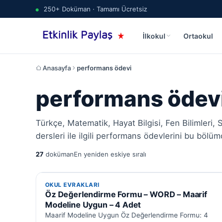
250+ Doküman · Tamamı Ücretsiz
İlkokul
Ortaokul
Anasayfa
performans ödevi
performans ödev
Türkçe, Matematik, Hayat Bilgisi, Fen Bilimleri, S
dersleri ile ilgili performans ödevlerini bu bölü
27
doküman
En yeniden eskiye sıralı
OKUL EVRAKLARI
OKUL EVRAKLARI
Öz Değerlendirme Formu – WORD – Maarif
Modeline Uygun – 4 Adet
Maarif Modeline Uygun Öz Değerlendirme Formu: 4