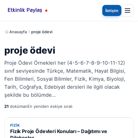
İletişim
Anasayfa
proje ödevi
proje ödevi
Proje Ödevi Örnekleri her (4-5-6-7-8-9-10-11-12)
sınıf seviyesinde Türkçe, Matematik, Hayat Bilgisi,
Fen Bilimleri, Sosyal Bilimler, Fizik, Kimya, Biyoloji,
Tarih, Coğrafya, Edebiyat dersleri ile ilgili olacak
şekilde bu bölümde…
21
doküman
En yeniden eskiye sıralı
FIZIK
FIZIK
Fizik Proje Ödevleri Konuları – Dağıtımı ve
Dilekçeler