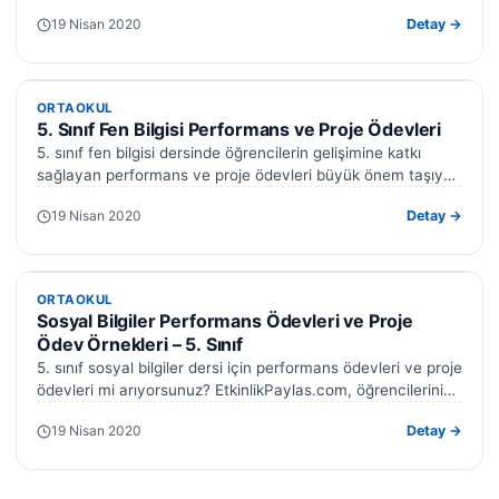
Peki bu antlaşma nasıl bir sürecin ürünü…
19 Nisan 2020
Detay →
ORTAOKUL
ORTAOKUL
5. Sınıf Fen Bilgisi Performans ve Proje Ödevleri
5. sınıf fen bilgisi dersinde öğrencilerin gelişimine katkı
sağlayan performans ve proje ödevleri büyük önem taşıyor.
EtkinlikPaylas.com olarak, 5. sınıf…
19 Nisan 2020
Detay →
ORTAOKUL
ORTAOKUL
Sosyal Bilgiler Performans Ödevleri ve Proje
Ödev Örnekleri – 5. Sınıf
5. sınıf sosyal bilgiler dersi için performans ödevleri ve proje
ödevleri mi arıyorsunuz? EtkinlikPaylas.com, öğrencilerinizi
geliştiren yaratıcı performans görevi ve…
19 Nisan 2020
Detay →