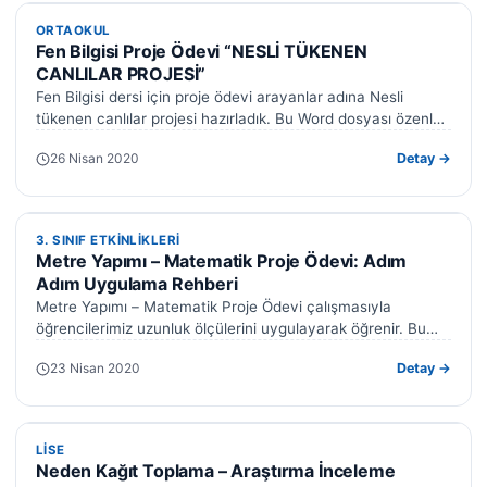
ORTAOKUL
ORTAOKUL
Fen Bilgisi Proje Ödevi “NESLİ TÜKENEN
CANLILAR PROJESİ”
Fen Bilgisi dersi için proje ödevi arayanlar adına Nesli
tükenen canlılar projesi hazırladık. Bu Word dosyası özenle
hazırlanmıştır. Siz de…
26 Nisan 2020
Detay →
3. SINIF ETKINLIKLERI
3. SINIF ETKINLIKLERI
Metre Yapımı – Matematik Proje Ödevi: Adım
Adım Uygulama Rehberi
Metre Yapımı – Matematik Proje Ödevi çalışmasıyla
öğrencilerimiz uzunluk ölçülerini uygulayarak öğrenir. Bu
eğlenceli etkinlik, çocukların matematik bilgisini
23 Nisan 2020
Detay →
somutlaştırmasına yardımcı…
LISE
LISE
Neden Kağıt Toplama – Araştırma İnceleme