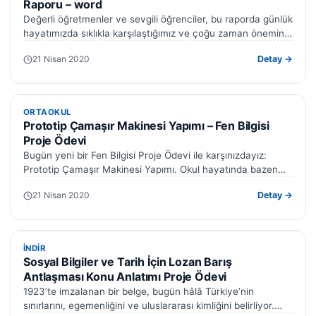
Raporu – word
Değerli öğretmenler ve sevgili öğrenciler, bu raporda günlük
hayatımızda sıklıkla karşılaştığımız ve çoğu zaman önemini
yeterince kavrayamadığımız bir konu olan…
21 Nisan 2020
Detay →
ORTAOKUL
ORTAOKUL
Prototip Çamaşır Makinesi Yapımı – Fen Bilgisi
Proje Ödevi
XLS
PDF
Bugün yeni bir Fen Bilgisi Proje Ödevi ile karşınızdayız:
PPT
DOC
Prototip Çamaşır Makinesi Yapımı. Okul hayatında bazen
uykusuz bırakan, bazen de…
21 Nisan 2020
Detay →
DOC · XLS · PPT · PDF
İNDIR
İNDIR
Sosyal Bilgiler ve Tarih İçin Lozan Barış
Antlaşması Konu Anlatımı Proje Ödevi
1923’te imzalanan bir belge, bugün hâlâ Türkiye’nin
sınırlarını, egemenliğini ve uluslararası kimliğini belirliyor.