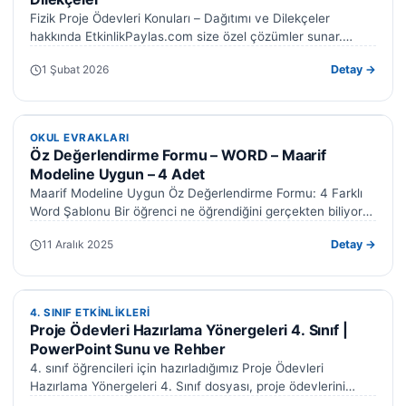
Fizik Proje Ödevleri Konuları – Dağıtımı ve Dilekçeler
hakkında EtkinlikPaylas.com size özel çözümler sunar.
Hazırladığımız formlar işinizi kolaylaştıracak. Fizik proje…
1 Şubat 2026
Detay →
OKUL EVRAKLARI
OKUL EVRAKLARI
Öz Değerlendirme Formu – WORD – Maarif
Modeline Uygun – 4 Adet
Maarif Modeline Uygun Öz Değerlendirme Formu: 4 Farklı
Word Şablonu Bir öğrenci ne öğrendiğini gerçekten biliyor
mu — yoksa sınav…
11 Aralık 2025
Detay →
4. SINIF ETKINLIKLERI
4. SINIF ETKINLIKLERI
Proje Ödevleri Hazırlama Yönergeleri 4. Sınıf |
PowerPoint Sunu ve Rehber
4. sınıf öğrencileri için hazırladığımız Proje Ödevleri
Hazırlama Yönergeleri 4. Sınıf dosyası, proje ödevlerini
adım adım ve düzenli şekilde hazırlamanıza…