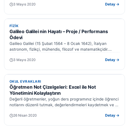
3 Mayıs 2020
Detay →
FIZIK
FIZIK
Galileo Galilei nin Hayatı – Proje / Performans
Ödevi
Galileo Galilei (15 Şubat 1564 – 8 Ocak 1642), İtalyan
astronom, fizikçi, mühendis, filozof ve matematikçidir.
Rönesans’ın bilimsel devrimine büyük…
3 Mayıs 2020
Detay →
OKUL EVRAKLARI
OKUL EVRAKLARI
Öğretmen Not Çizelgeleri: Excel ile Not
Yönetimini Kolaylaştırın
Değerli öğretmenler, yoğun ders programınız içinde öğrenci
notlarını düzenli tutmak, değerlendirmeleri kaydetmek ve e-
Okul sistemine aktarmak zaman zaman zorlayıcı olabiliyor.
26 Nisan 2020
Detay →
…