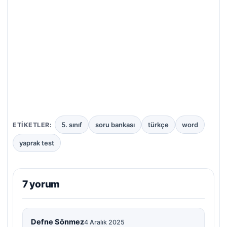
5. sınıf
soru bankası
türkçe
word
ETIKETLER:
yaprak test
7 yorum
Defne Sönmez
4 Aralık 2025