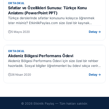
ORTAOKUL
ORTAOKUL
Sıfatlar ve Özellikleri Sunusu: Türkçe Konu
Anlatımı (PowerPoint PPT)
Türkçe derslerinde sıfatlar konusunu kolayca öğrenmek
ister misiniz? EtkinlikPaylas.com size özel bir kaynak
sunuyor: Sıfatlar ve özellikleri sunusu. Bu PowerPoint…
5 Mayıs 2020
Detay →
ORTAOKUL
ORTAOKUL
Akdeniz Bölgesi Performans Ödevi
Akdeniz Bölgesi Performans Ödevi için size özel bir rehber
hazırladık. Sosyal bilgiler öğretmenleri bu ödevi sıkça verir.
Bu ayrıntılı çalışma…
26 Nisan 2020
Detay →
© 2026 Etkinlik Paylaş — Tüm hakları saklıdır.