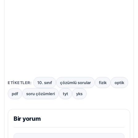
10. sınıf
çözümlü sorular
fizik
optik
ETIKETLER:
pdf
soru çözümleri
tyt
yks
Bir yorum