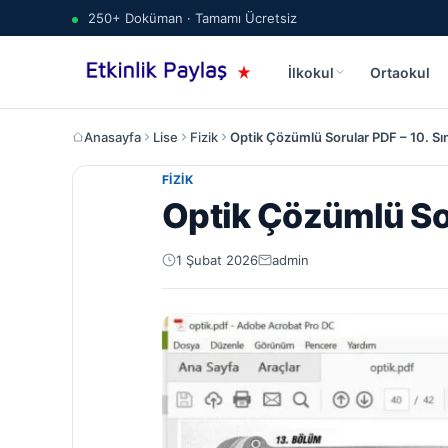
250+ Doküman · Tamamı Ücretsiz
İlkokul
Ortaokul
Anasayfa
Lise
Fizik
Optik Çözümlü Sorular PDF – 10. Sını
FIZIK
Optik Çözümlü Soru
1 Şubat 2026
admin