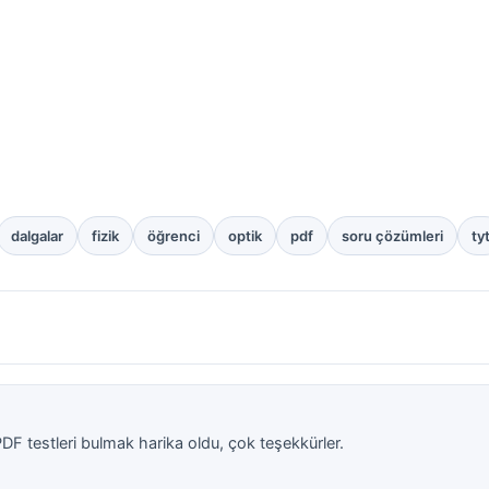
dalgalar
fizik
öğrenci
optik
pdf
soru çözümleri
ty
PDF testleri bulmak harika oldu, çok teşekkürler.