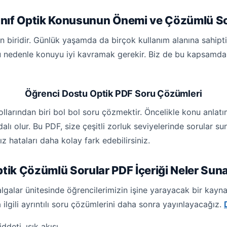
Sınıf Optik Konusunun Önemi ve Çözümlü So
an biridir. Günlük yaşamda da birçok kullanım alanına sahipti
 Bu nedenle konuyu iyi kavramak gerekir. Biz de bu kapsamd
Öğrenci Dostu Optik PDF Soru Çözümleri
llarından biri bol bol soru çözmektir. Öncelikle konu anlatı
ydalı olur. Bu PDF, size çeşitli zorluk seviyelerinde sorular
z hataları daha kolay fark edebilirsiniz.
tik Çözümlü Sorular PDF İçeriği Neler Sun
algalar ünitesinde öğrencilerimizin işine yarayacak bir kayna
a ilgili ayrıntılı soru çözümlerini daha sonra yayınlayacağız.
ddeti, ışık akısı