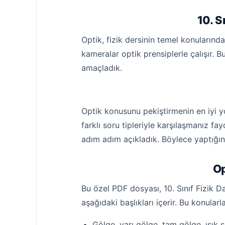
10. 
Optik, fizik dersinin temel konularınd
kameralar optik prensiplerle çalışır.
amaçladık.
Optik konusunu pekiştirmenin en iyi yo
farklı soru tipleriyle karşılaşmanız fa
adım adım açıkladık. Böylece yaptığını
Op
Bu özel PDF dosyası, 10. Sınıf Fizik D
aşağıdaki başlıkları içerir. Bu konularl
Gölge, yarı gölge, tam gölge, ışık şi