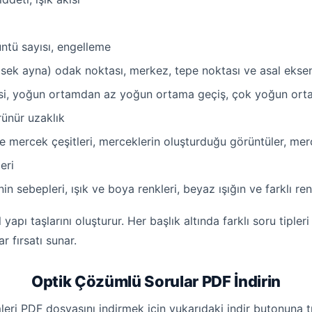
tü sayısı, engelleme
msek ayna) odak noktası, merkez, tepe noktası ve asal ekse
ık indisi, yoğun ortamdan az yoğun ortama geçiş, çok yoğun 
örünür uzaklık
ve mercek çeşitleri, merceklerin oluşturduğu görüntüler, merc
eri
in sebepleri, ışık ve boya renkleri, beyaz ışığın ve farklı ren
yapı taşlarını oluşturur. Her başlık altında farklı soru tipler
r fırsatı sunar.
Optik Çözümlü Sorular PDF İndirin
eri PDF dosyasını indirmek için yukarıdaki indir butonuna 