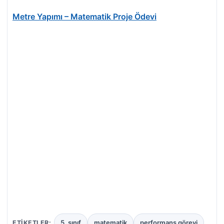
Metre Yapımı – Matematik Proje Ödevi
5. sınıf
matematik
performans görevi
ETIKETLER: