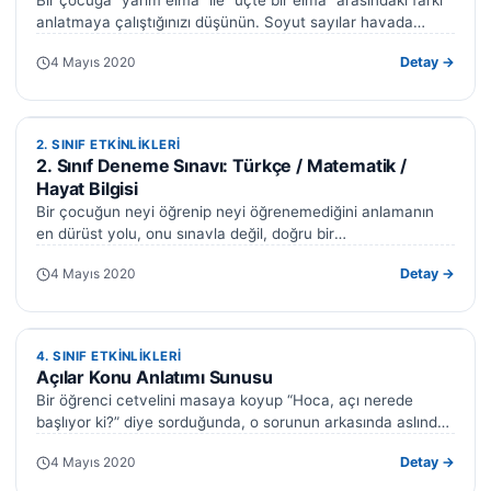
Bir çocuğa “yarım elma” ile “üçte bir elma” arasındaki farkı
anlatmaya çalıştığınızı düşünün. Soyut sayılar havada
uçuşuyor, dikkat dağılıyor —…
4 Mayıs 2020
Detay →
2. SINIF ETKINLIKLERI
2. SINIF ETKINLIKLERI
2. Sınıf Deneme Sınavı: Türkçe / Matematik /
Hayat Bilgisi
Bir çocuğun neyi öğrenip neyi öğrenemediğini anlamanın
en dürüst yolu, onu sınavla değil, doğru bir
değerlendirmeyle tanımaktan geçer. İşte bu…
4 Mayıs 2020
Detay →
4. SINIF ETKINLIKLERI
4. SINIF ETKINLIKLERI
Açılar Konu Anlatımı Sunusu
Bir öğrenci cetvelini masaya koyup “Hoca, açı nerede
başlıyor ki?” diye sorduğunda, o sorunun arkasında aslında
çok basit ama çok…
4 Mayıs 2020
Detay →