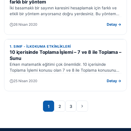
farklı bir yöntem
İki basamaklı bir sayının karesini hesaplamak için farklı ve
etkili bir yöntem arıyorsanız doğru yerdesiniz. Bu yöntem
sayesinde matematik hem…
26 Nisan 2020
Detay →
1. SINIF - ILKOKUMA ETKINLIKLERI
1. SINIF - ILKOKUMA ETKINLIKLERI
10 içerisinde Toplama İşlemi – 7 ve 8 ile Toplama –
Sunu
Erken matematik eğitimi çok önemlidir. 10 içerisinde
Toplama İşlemi konusu olan 7 ve 8 ile Toplama konusunu
sunu olarak hazırladık.…
25 Nisan 2020
Detay →
Sonraki sayfa
1
2
3