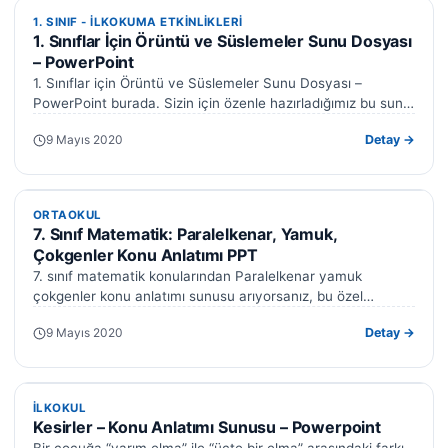
1. SINIF - ILKOKUMA ETKINLIKLERI
1. SINIF - ILKOKUMA ETKINLIKLERI
1. Sınıflar İçin Örüntü ve Süslemeler Sunu Dosyası
– PowerPoint
1. Sınıflar için Örüntü ve Süslemeler Sunu Dosyası –
PowerPoint burada. Sizin için özenle hazırladığımız bu sunu
ile örüntü konusu…
9 Mayıs 2020
Detay →
ORTAOKUL
ORTAOKUL
7. Sınıf Matematik: Paralelkenar, Yamuk,
Çokgenler Konu Anlatımı PPT
7. sınıf matematik konularından Paralelkenar yamuk
çokgenler konu anlatımı sunusu arıyorsanız, bu özel
hazırlanmış kapsamlı PowerPoint sunusu tam size göre.…
9 Mayıs 2020
Detay →
İLKOKUL
İLKOKUL
Kesirler – Konu Anlatımı Sunusu – Powerpoint