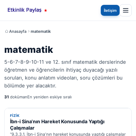
İletişim
Anasayfa
matematik
matematik
5-6-7-8-9-10-11 ve 12. sınıf matematik derslerinde
öğretmen ve öğrencilerin ihtiyaç duyacağı yazılı
soruları, konu anlatım videoları, soru çözümleri bu
bölümde yer alacaktır.
31
doküman
En yeniden eskiye sıralı
FIZIK
FIZIK
İbn-i Sina’nın Hareket Konusunda Yaptığı
Çalışmalar
“9.3.3.1. İbn-i Sina’nın hareket konusunda yaptığı çalışmalar