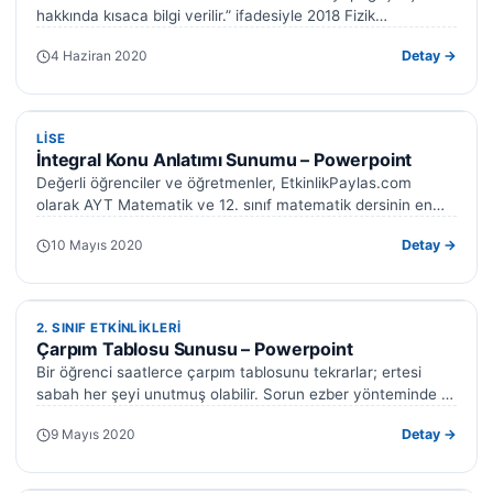
hakkında kısaca bilgi verilir.” ifadesiyle 2018 Fizik
Programında yer alan bu kazanımla ilgili…
4 Haziran 2020
Detay →
LISE
LISE
İntegral Konu Anlatımı Sunumu – Powerpoint
Değerli öğrenciler ve öğretmenler, EtkinlikPaylas.com
olarak AYT Matematik ve 12. sınıf matematik dersinin en
önemli konularından biri olan integral için…
10 Mayıs 2020
Detay →
2. SINIF ETKINLIKLERI
2. SINIF ETKINLIKLERI
Çarpım Tablosu Sunusu – Powerpoint
Bir öğrenci saatlerce çarpım tablosunu tekrarlar; ertesi
sabah her şeyi unutmuş olabilir. Sorun ezber yönteminde —
bilgi görsel ve anlamlı…
9 Mayıs 2020
Detay →