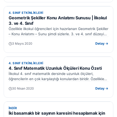
4. SINIF ETKINLIKLERI
4. SINIF ETKINLIKLERI
Geometrik Şekiller Konu Anlatımı Sunusu | İlkokul
3. ve 4. Sınıf
Özellikle ilkokul öğrencileri için hazırlanan Geometrik Şekiller
– Konu Anlatımı – Sunu şimdi sizlerle. 3. ve 4. sınıf düzeyine
uygun…
3 Mayıs 2020
Detay →
4. SINIF ETKINLIKLERI
4. SINIF ETKINLIKLERI
4. Sınıf Matematik Uzunluk Ölçüleri Konu Özeti
İlkokul 4. sınıf matematik dersinde uzunluk ölçüleri,
öğrencilerin en çok karşılaştığı konulardan biridir. Özellikle
birimleri birbirine dönüştürme işlemi başlangıçta karmaşık…
30 Nisan 2020
Detay →
İNDIR
İNDIR
İki basamaklı bir sayının karesini hesaplamak için