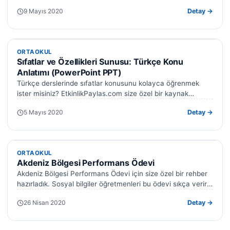
hazırlanmış kapsamlı PowerPoint sunusu tam size göre.…
9 Mayıs 2020
Detay →
ORTAOKUL
ORTAOKUL
Sıfatlar ve Özellikleri Sunusu: Türkçe Konu
Anlatımı (PowerPoint PPT)
Türkçe derslerinde sıfatlar konusunu kolayca öğrenmek
ister misiniz? EtkinlikPaylas.com size özel bir kaynak
sunuyor: Sıfatlar ve özellikleri sunusu. Bu PowerPoint…
5 Mayıs 2020
Detay →
ORTAOKUL
ORTAOKUL
Akdeniz Bölgesi Performans Ödevi
Akdeniz Bölgesi Performans Ödevi için size özel bir rehber
hazırladık. Sosyal bilgiler öğretmenleri bu ödevi sıkça verir.
Bu ayrıntılı çalışma…
26 Nisan 2020
Detay →