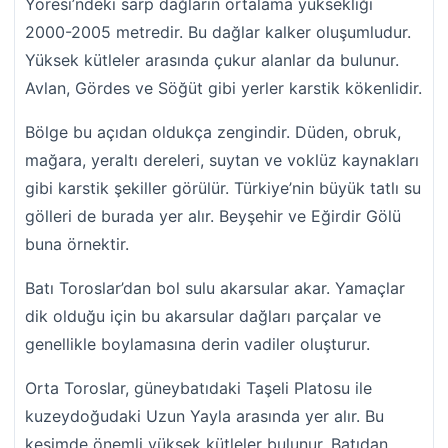
Yöresi’ndeki sarp dağların ortalama yüksekliği
2000-2005 metredir. Bu dağlar kalker oluşumludur.
Yüksek kütleler arasında çukur alanlar da bulunur.
Avlan, Gördes ve Söğüt gibi yerler karstik kökenlidir.
Bölge bu açıdan oldukça zengindir. Düden, obruk,
mağara, yeraltı dereleri, suytan ve voklüz kaynakları
gibi karstik şekiller görülür. Türkiye’nin büyük tatlı su
gölleri de burada yer alır. Beyşehir ve Eğirdir Gölü
buna örnektir.
Batı Toroslar’dan bol sulu akarsular akar. Yamaçlar
dik olduğu için bu akarsular dağları parçalar ve
genellikle boylamasına derin vadiler oluşturur.
Orta Toroslar, güneybatıdaki Taşeli Platosu ile
kuzeydoğudaki Uzun Yayla arasında yer alır. Bu
kesimde önemli yüksek kütleler bulunur. Batıdan