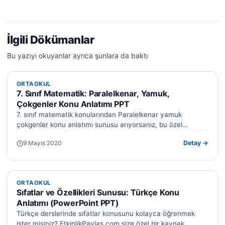
İlgili Dökümanlar
Bu yazıyı okuyanlar ayrıca şunlara da baktı
ORTAOKUL
ORTAOKUL
7. Sınıf Matematik: Paralelkenar, Yamuk,
Çokgenler Konu Anlatımı PPT
7. sınıf matematik konularından Paralelkenar yamuk
çokgenler konu anlatımı sunusu arıyorsanız, bu özel
hazırlanmış kapsamlı PowerPoint sunusu tam size göre.…
9 Mayıs 2020
Detay →
ORTAOKUL
ORTAOKUL
Sıfatlar ve Özellikleri Sunusu: Türkçe Konu
Anlatımı (PowerPoint PPT)
Türkçe derslerinde sıfatlar konusunu kolayca öğrenmek
ister misiniz? EtkinlikPaylas.com size özel bir kaynak