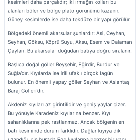
kesimleri daha parçalıdır; iki ırmağın kolları bu
alanları böler ve bölge plato görünümü kazanır.
Güney kesimlerde ise daha tekdüze bir yapı görülür.
Bölgedeki önemli akarsular şunlardır: Asi, Ceyhan,
Seyhan, Göksu, Köprü Suyu, Aksu, Esem ve Dalaman
Çayları. Bu akarsular doğudan batıya doğru sıralanır.
Başlıca doğal göller Beyşehir, Eğirdir, Burdur ve
Suğla’dır. Kıyılarda ise irili ufaklı birçok lagün
bulunur. En önemli yapay göller Seyhan ve Aslantaş
Baraj Gölleri’dir.
Akdeniz kıyıları az girintilidir ve geniş yaylar çizer.
Bu yönüyle Karadeniz kıyılarına benzer. Kıyı
sahanlıklarına pek rastlanmaz. Ancak bölgenin en
batı kesiminde durum farklıdır. Dağlar kıyıya dik
uzandığı için burada Ege kıyılarına benzer bir yapı