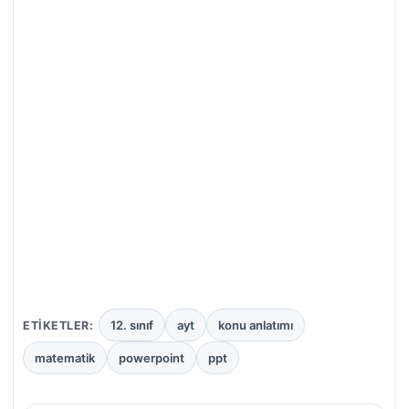
12. sınıf
ayt
konu anlatımı
ETIKETLER:
matematik
powerpoint
ppt