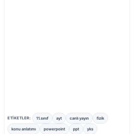
11.sınıf
ayt
canlı yayın
fizik
ETIKETLER:
konu anlatımı
powerpoint
ppt
yks