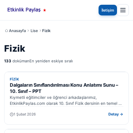
İletişim
Anasayfa
Lise
Fizik
Fizik
133
doküman
En yeniden eskiye sıralı
FIZIK
FIZIK
Dalgaların Sınıflandırılması Konu Anlatımı Sunu –
10. Sınıf – PPT
Kıymetli eğitimciler ve öğrenci arkadaşlarımız,
EtkinlikPaylas.com olarak 10. Sınıf Fizik dersinin en temel ve
kritik konularından biri olan Dalgaların Sınıflandırılması…
1 Şubat 2026
Detay →