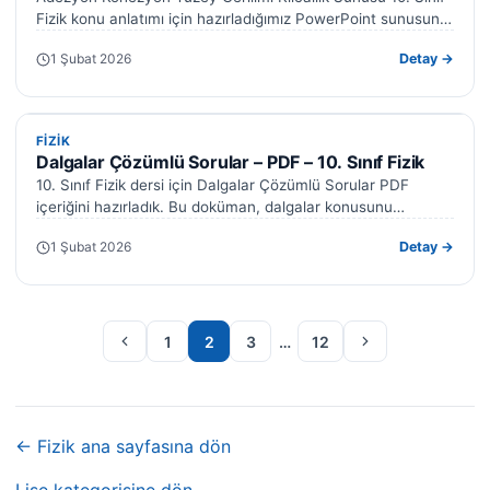
Fizik konu anlatımı için hazırladığımız PowerPoint sunusunu
sizlerle paylaşıyoruz. Madde ve özellikleri…
1 Şubat 2026
Detay →
FIZIK
FIZIK
Dalgalar Çözümlü Sorular – PDF – 10. Sınıf Fizik
10. Sınıf Fizik dersi için Dalgalar Çözümlü Sorular PDF
içeriğini hazırladık. Bu doküman, dalgalar konusunu
pekiştirmenize yardımcı olacak. Konu tekrarı…
1 Şubat 2026
Detay →
Önceki sayfa
Sonraki sayfa
1
2
3
…
12
← Fizik ana sayfasına dön