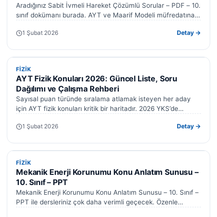
Aradığınız Sabit İvmeli Hareket Çözümlü Sorular – PDF – 10.
sınıf dokümanı burada. AYT ve Maarif Modeli müfredatına
uygundur. Mekanik…
1 Şubat 2026
Detay →
FIZIK
FIZIK
AYT Fizik Konuları 2026: Güncel Liste, Soru
Dağılımı ve Çalışma Rehberi
XLS
PDF
Sayısal puan türünde sıralama atlamak isteyen her aday
PPT
DOC
için AYT fizik konuları kritik bir haritadır. 2026 YKS’de
karşınıza çıkacak 14…
1 Şubat 2026
Detay →
DOC · XLS · PPT · PDF
FIZIK
FIZIK
Mekanik Enerji Korunumu Konu Anlatım Sunusu –
10. Sınıf – PPT
Mekanik Enerji Korunumu Konu Anlatım Sunusu – 10. Sınıf –
PPT ile dersleriniz çok daha verimli geçecek. Özenle
hazırladığımız bu…