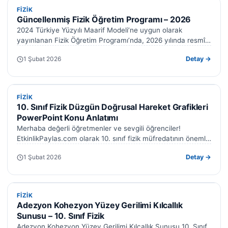
FIZIK
FIZIK
Güncellenmiş Fizik Öğretim Programı – 2026
2024 Türkiye Yüzyılı Maarif Modeli’ne uygun olarak
yayınlanan Fizik Öğretim Programı’nda, 2026 yılında resmî
güncellemeler yayınlandı. 9. sınıf fizik müfredatında…
1 Şubat 2026
Detay →
FIZIK
FIZIK
10. Sınıf Fizik Düzgün Doğrusal Hareket Grafikleri
PowerPoint Konu Anlatımı
Merhaba değerli öğretmenler ve sevgili öğrenciler!
EtkinlikPaylas.com olarak 10. sınıf fizik müfredatının önemli
konularından biri olan düzgün doğrusal hareket grafikleri…
1 Şubat 2026
Detay →
FIZIK
FIZIK
Adezyon Kohezyon Yüzey Gerilimi Kılcallık
Sunusu – 10. Sınıf Fizik
Adezyon Kohezyon Yüzey Gerilimi Kılcallık Sunusu 10. Sınıf