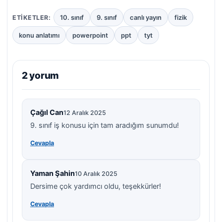
10. sınıf
9. sınıf
canlı yayın
fizik
ETIKETLER:
konu anlatımı
powerpoint
ppt
tyt
2 yorum
Çağıl Can
12 Aralık 2025
9. sınıf iş konusu için tam aradığım sunumdu!
Cevapla
Yaman Şahin
10 Aralık 2025
Dersime çok yardımcı oldu, teşekkürler!
Cevapla