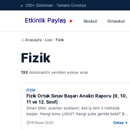
250+ Doküman · Tamamı Ücretsiz
İlkokul
Ortaokul
Anasayfa
Lise
Fizik
Fizik
133
doküman
En yeniden eskiye sıralı
FIZIK
FIZIK
Fizik Ortak Sınav Başarı Analizi Raporu (9, 10,
11 ve 12. Sınıf)
Sınav biter, puanlar açıklanır; asıl iş tam o noktada
başlar. Hangi konu çöktü? Hangi şube geride kaldı? Bir
sonraki adım…
16 Nisan 2020
Detay →