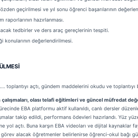
zden geçirilmesi ve yıl sonu öğrenci başarılarının değerlend
im raporlarının hazırlanması.
nacak tedbirler ve ders araç gereçlerinin tespiti.
ği konularının değerlendirilmesi.
ÜLMESİ
antıyı açtı, gündem maddelerini okudu ve toplantıyı ba
alışmaları, olası telafi eğitimleri ve güncel müfredat de
cinde EBA platformu aktif kullanıldı, canlı dersler düzenlen
şmalar takip edildi, performans ödevleri hazırlandı. Yüz yüz
 yol açtı. Buna karşın EBA videoları ve dijital kaynaklar f
e görev alacak öğretmenler belirlenirse öğrenci-okul bağı güç