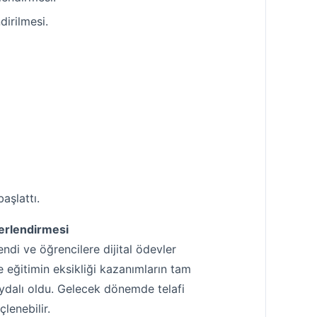
irilmesi.
şlattı.
ğerlendirmesi
di ve öğrencilere dijital ödevler
e eğitimin eksikliği kazanımların tam
aydalı oldu. Gelecek dönemde telafi
lenebilir.