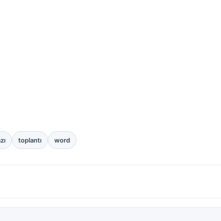
zı
toplantı
word