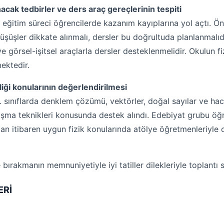
ınacak tedbirler ve ders araç gereçlerinin tespiti
an eğitim süreci öğrencilerde kazanım kayıplarına yol açtı
üşüşler dikkate alınmalı, dersler bu doğrultuda planlanmalıdı
 ve görsel-işitsel araçlarla dersler desteklenmelidir. Okulun fiz
ektedir.
iği konularının değerlendirilmesi
 sınıflarda denklem çözümü, vektörler, doğal sayılar ve hac
ışma teknikleri konusunda destek alındı. Edebiyat grubu 
tan itibaren uygun fizik konularında atölye öğretmenleriyle or
e bırakmanın memnuniyetiyle iyi tatiller dilekleriyle toplantı s
ERİ