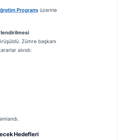
Öğretim Programı
üzerine
lendirilmesi
 görüşüldü. Zümre başkanı
arlar alındı:
amlandı.
ecek Hedefleri