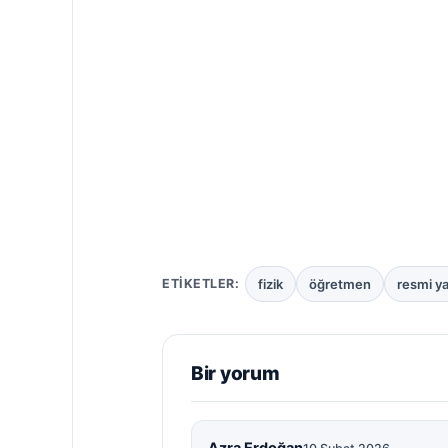
fizik
öğretmen
resmi ya
ETIKETLER:
Bir yorum
Azra Erdoğan