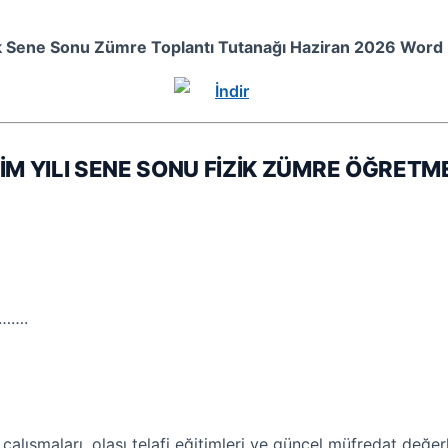
k Sene Sonu Zümre Toplantı Tutanağı Haziran 2026 Word 
İM YILI SENE SONU FİZİK ZÜMRE ÖĞRETM
…….
lışmaları, olası telafi eğitimleri ve güncel müfredat değer