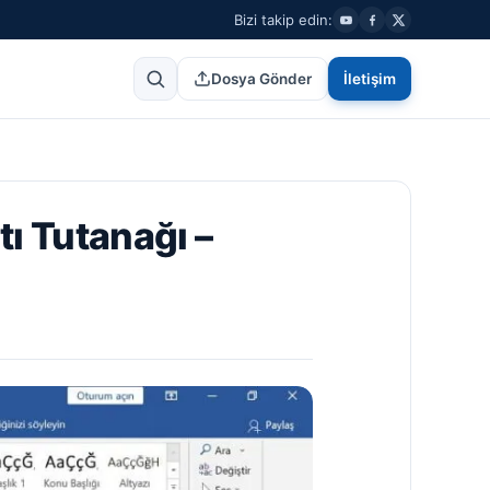
Bizi takip edin:
Dosya Gönder
İletişim
ı Tutanağı –