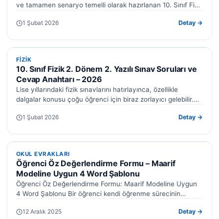
ve tamamen senaryo temelli olarak hazırlanan 10. Sınıf Fizik
2. Dönem 1. Yazılı…
1 Şubat 2026
Detay →
FIZIK
FIZIK
10. Sınıf Fizik 2. Dönem 2. Yazılı Sınav Soruları ve
Cevap Anahtarı – 2026
Lise yıllarındaki fizik sınavlarını hatırlayınca, özellikle
dalgalar konusu çoğu öğrenci için biraz zorlayıcı gelebilir.
Ancak mantığı anladığınızda konuların aslında ne…
1 Şubat 2026
Detay →
OKUL EVRAKLARI
OKUL EVRAKLARI
Öğrenci Öz Değerlendirme Formu – Maarif
Modeline Uygun 4 Word Şablonu
Öğrenci Öz Değerlendirme Formu: Maarif Modeline Uygun
4 Word Şablonu Bir öğrenci kendi öğrenme sürecinin
farkında olmadığında, ders anlatımı ne…
12 Aralık 2025
Detay →