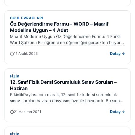
OKUL EVRAKLARI
OKUL EVRAKLARI
Öz Değerlendirme Formu – WORD – Maarif
Modeline Uygun – 4 Adet
Maarif Modeline Uygun Öz Değerlendirme Formu: 4 Farklı
Word Şablonu Bir öğrenci ne öğrendiğini gerçekten biliyor
mu — yoksa sınav…
11 Aralık 2025
Detay →
FIZIK
FIZIK
12. Sınıf Fizik Dersi Sorumluluk Sınav Soruları –
Haziran
EtkinlikPaylas.com olarak, 12. sınıf fizik dersi sorumluluk
sınav soruları haziran dosyasını özenle hazırladık. Bu sınav
sorularını Word formatında size sunuyoruz. Kolayca…
21 Haziran 2021
Detay →
FIZIK
FIZIK