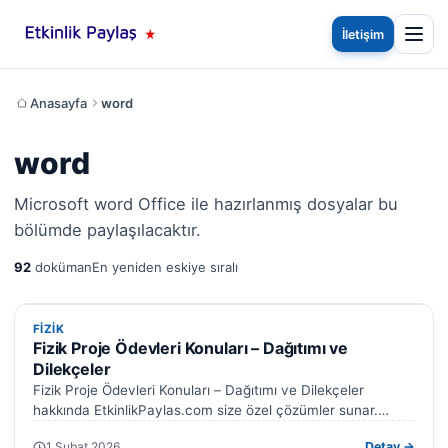
İletişim
Anasayfa
word
word
Microsoft word Office ile hazırlanmış dosyalar bu
bölümde paylaşılacaktır.
92
doküman
En yeniden eskiye sıralı
FIZIK
FIZIK
Fizik Proje Ödevleri Konuları – Dağıtımı ve
Dilekçeler
Fizik Proje Ödevleri Konuları – Dağıtımı ve Dilekçeler
hakkında EtkinlikPaylas.com size özel çözümler sunar.
Hazırladığımız formlar işinizi kolaylaştıracak. Fizik proje…
1 Şubat 2026
Detay →