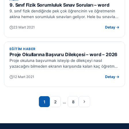
9. Sınıf Fizik Sorumluluk Sınav Soruları – word
9. sınıf fizik dendiğinde pek çok öğrencinin ve öğretmenin
aklına hemen sorumluluk sınavları geliyor. Hele bu sınavlar
söz konusu olduğunda…
23 Mart 2021
Detay →
EĞITIM HABER
EĞITIM HABER
Proje Okullarına Başvuru Dilekçesi – word – 2026
Proje okuluna başvurmak isteyip de dilekçeyi nasıl
yazacağını bilmeden ekranın karşısında kalan kaç öğretmen
vardır? Başvuru takvimi açıklandığında heyecan hemen…
12 Mart 2021
Detay →
Sonraki sayfa
1
2
…
8