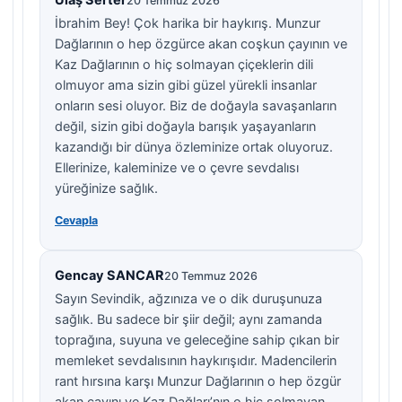
Ulaş Serter
20 Temmuz 2026
İbrahim Bey! Çok harika bir haykırış. Munzur
Dağlarının o hep özgürce akan coşkun çayının ve
Kaz Dağlarının o hiç solmayan çiçeklerin dili
olmuyor ama sizin gibi güzel yürekli insanlar
onların sesi oluyor. Biz de doğayla savaşanların
değil, sizin gibi doğayla barışık yaşayanların
kazandığı bir dünya özleminize ortak oluyoruz.
Ellerinize, kaleminize ve o çevre sevdalısı
yüreğinize sağlık.
Cevapla
Gencay SANCAR
20 Temmuz 2026
Sayın Sevindik, ağzınıza ve o dik duruşunuza
sağlık. Bu sadece bir şiir değil; aynı zamanda
toprağına, suyuna ve geleceğine sahip çıkan bir
memleket sevdalısının haykırışıdır. Madencilerin
rant hırsına karşı Munzur Dağlarının o hep özgür