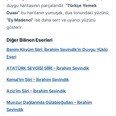
duygu haritasının parçalarıdır.
“Türkçe Yemek
Duası”
bu haritanın yumuşak, dua tonundaki yüzünü;
“Ey Madenci”
ise daha sert ve uyarıcı yüzünü
gösterir.
Diğer Bilinen Eserleri
Benim Köyüm Şiiri: İbrahim Sevindik’in Duygu Yüklü
Eseri
ATATÜRK SEVGİSİ ŞİİRİ – İbrahim Sevindik
Kemal’im Şiiri – İbrahim Sevindik
Aziz’im Şiiri – İbrahim Sevindik
Munzur Dağlarında Gülabioğulları – İbrahim
Sevindik