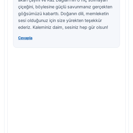
akan çayını ve Kaz Dağları’nın o hiç solmayan
çiçeğini, böylesine güçlü savunmanız gerçekten
göğsümüzü kabarttı. Doğanın dili, memleketin
sesi olduğunuz için size yürekten teşekkür
ederiz. Kaleminiz daim, sesiniz hep gür olsun!
Cevapla