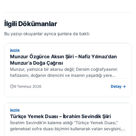
İlgili Dökümanlar
Bu yazıyı okuyanlar ayrıca şunlara da baktı
İNDIR
İNDIR
Munzur Özgürce Aksın Şiiri – Nafiz Yılmaz’dan
Munzur’a Doğa Çağrısı
Munzur, yalnızca bir akarsu değil; Dersim coğrafyasının
hafızasını, doğanın direncini ve insanın yaşadığı yere
duyduğu bağlılığı temsil eden güçlü bir…
9 Temmuz 2026
Detay →
İNDIR
İNDIR
Türkçe Yemek Duası – İbrahim Sevindik Şiiri
İbrahim Sevindik’in kaleme aldığı “Türkçe Yemek Duası,”
geleneksel sofra duası biçimini kullanarak vatan sevgisini,
doğaya duyulan saygıyı ve şükran duygusunu…