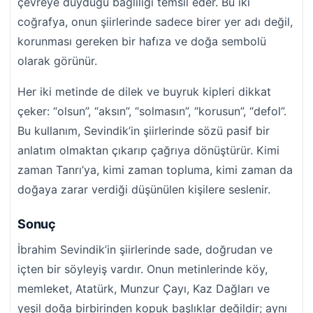
çevreye duyduğu bağlılığı temsil eder. Bu iki
coğrafya, onun şiirlerinde sadece birer yer adı değil,
korunması gereken bir hafıza ve doğa sembolü
olarak görünür.
Her iki metinde de dilek ve buyruk kipleri dikkat
çeker: “olsun”, “aksın”, “solmasın”, “korusun”, “defol”.
Bu kullanım, Sevindik’in şiirlerinde sözü pasif bir
anlatım olmaktan çıkarıp çağrıya dönüştürür. Kimi
zaman Tanrı’ya, kimi zaman topluma, kimi zaman da
doğaya zarar verdiği düşünülen kişilere seslenir.
Sonuç
İbrahim Sevindik’in şiirlerinde sade, doğrudan ve
içten bir söyleyiş vardır. Onun metinlerinde köy,
memleket, Atatürk, Munzur Çayı, Kaz Dağları ve
yeşil doğa birbirinden kopuk başlıklar değildir; aynı