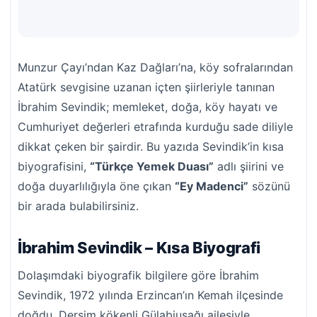
Munzur Çayı’ndan Kaz Dağları’na, köy sofralarından
Atatürk sevgisine uzanan içten şiirleriyle tanınan
İbrahim Sevindik; memleket, doğa, köy hayatı ve
Cumhuriyet değerleri etrafında kurduğu sade diliyle
dikkat çeken bir şairdir. Bu yazıda Sevindik’in kısa
biyografisini,
“Türkçe Yemek Duası”
adlı şiirini ve
doğa duyarlılığıyla öne çıkan
“Ey Madenci”
sözünü
bir arada bulabilirsiniz.
İbrahim Sevindik – Kısa Biyografi
Dolaşımdaki biyografik bilgilere göre İbrahim
Sevindik, 1972 yılında Erzincan’ın Kemah ilçesinde
doğdu. Dersim kökenli Gülabiuşağı ailesiyle