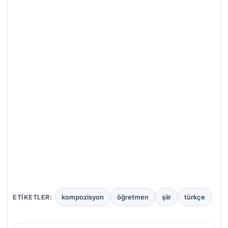
kompozisyon
öğretmen
şiir
türkçe
ETIKETLER: