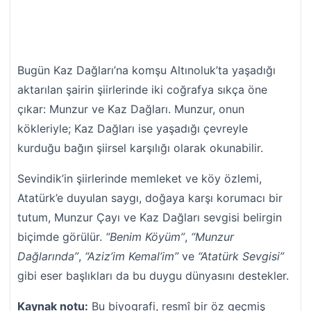
Bugün Kaz Dağları’na komşu Altınoluk’ta yaşadığı
aktarılan şairin şiirlerinde iki coğrafya sıkça öne
çıkar: Munzur ve Kaz Dağları. Munzur, onun
kökleriyle; Kaz Dağları ise yaşadığı çevreyle
kurduğu bağın şiirsel karşılığı olarak okunabilir.
Sevindik’in şiirlerinde memleket ve köy özlemi,
Atatürk’e duyulan saygı, doğaya karşı korumacı bir
tutum, Munzur Çayı ve Kaz Dağları sevgisi belirgin
biçimde görülür.
“Benim Köyüm”
,
“Munzur
Dağlarında”
,
“Aziz’im Kemal’im”
ve
“Atatürk Sevgisi”
gibi eser başlıkları da bu duygu dünyasını destekler.
Kaynak notu:
Bu biyografi, resmî bir öz geçmiş