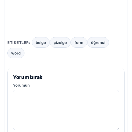
belge
çizelge
form
öğrenci
ETIKETLER:
word
Yorum bırak
Yorumun