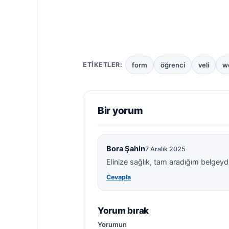
form
öğrenci
veli
w
ETIKETLER:
Bir yorum
Bora Şahin
7 Aralık 2025
Elinize sağlık, tam aradığım belgeydi
Cevapla
Yorum bırak
Yorumun