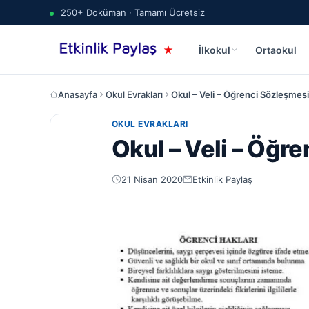
250+ Doküman · Tamamı Ücretsiz
İlkokul
Ortaokul
Anasayfa
Okul Evrakları
Okul – Veli – Öğrenci Sözleşmes
OKUL EVRAKLARI
Okul – Veli – Öğr
21 Nisan 2020
Etkinlik Paylaş