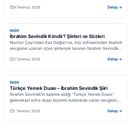
duyduğu bağlılığı temsil eden güçlü bir…
9 Temmuz 2026
Detay →
İNDIR
İNDIR
İbrahim Sevindik Kimdir? Şiirleri ve Sözleri
Munzur Çayı’ndan Kaz Dağları’na, köy sofralarından Atatürk
sevgisine uzanan içten şiirleriyle tanınan İbrahim Sevindik;
memleket, doğa, köy hayatı ve Cumhuriyet…
2 Temmuz 2026
Detay →
İNDIR
İNDIR
Türkçe Yemek Duası – İbrahim Sevindik Şiiri
İbrahim Sevindik’in kaleme aldığı “Türkçe Yemek Duası,”
geleneksel sofra duası biçimini kullanarak vatan sevgisini,
doğaya duyulan saygıyı ve şükran duygusunu…
1 Temmuz 2026
Detay →