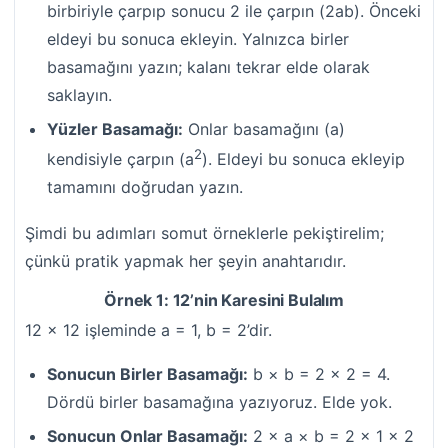
birbiriyle çarpıp sonucu 2 ile çarpın (2ab). Önceki
eldeyi bu sonuca ekleyin. Yalnızca birler
basamağını yazın; kalanı tekrar elde olarak
saklayın.
Yüzler Basamağı:
Onlar basamağını (a)
2
kendisiyle çarpın (a
). Eldeyi bu sonuca ekleyip
tamamını doğrudan yazın.
Şimdi bu adımları somut örneklerle pekiştirelim;
çünkü pratik yapmak her şeyin anahtarıdır.
Örnek 1: 12’nin Karesini Bulalım
12 × 12 işleminde a = 1, b = 2’dir.
Sonucun Birler Basamağı:
b × b = 2 × 2 = 4.
Dördü birler basamağına yazıyoruz. Elde yok.
Sonucun Onlar Basamağı:
2 × a × b = 2 × 1 × 2