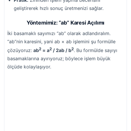
Pratik:
Zihinden işlem yapma becerisini
geliştirerek hızlı sonuç üretmenizi sağlar.
Yöntemimiz: “ab” Karesi Açılımı
İki basamaklı sayımızı “ab” olarak adlandıralım.
“ab”nin karesini, yani ab × ab işlemini şu formülle
2
2
2
çözüyoruz:
ab
= a
/ 2ab / b
. Bu formülde sayıyı
basamaklarına ayırıyoruz; böylece işlem büyük
ölçüde kolaylaşıyor.