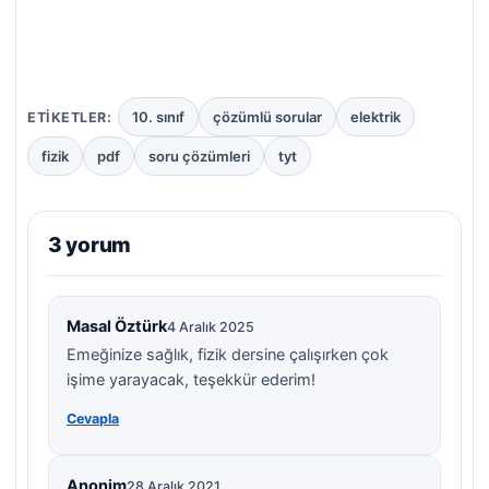
10. sınıf
çözümlü sorular
elektrik
ETIKETLER:
fizik
pdf
soru çözümleri
tyt
3 yorum
Masal Öztürk
4 Aralık 2025
Emeğinize sağlık, fizik dersine çalışırken çok
işime yarayacak, teşekkür ederim!
Cevapla
Anonim
28 Aralık 2021