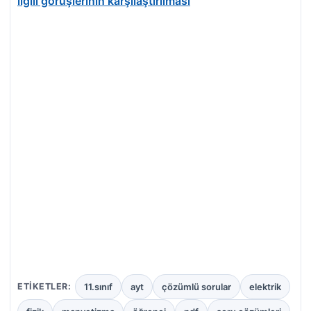
ilgili görüşlerinin karşılaştırılması
11.sınıf
ayt
çözümlü sorular
elektrik
ETIKETLER: