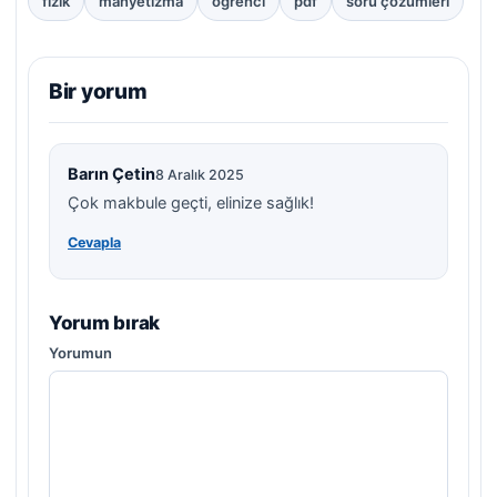
fizik
manyetizma
öğrenci
pdf
soru çözümleri
Bir yorum
Barın Çetin
8 Aralık 2025
Çok makbule geçti, elinize sağlık!
Cevapla
Yorum bırak
Yorumun