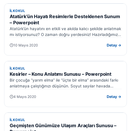
İLKOKUL
İLKOKUL
Atatürk’ün Hayatı Resimlerle Desteklenen Sunum
– Powerpoint
Atatürk’ün hayatını en etkili ve akılda kalıcı şekilde anlatmak
mı istiyorsunuz? O zaman doğru yerdesiniz! Hazırladığımız,
resimlerle desteklenmiş bu özel…
10 Mayıs 2020
Detay →
İLKOKUL
İLKOKUL
Kesirler – Konu Anlatımı Sunusu – Powerpoint
Bir çocuğa “yarım elma” ile “üçte bir elma” arasındaki farkı
anlatmaya çalıştığınızı düşünün. Soyut sayılar havada
uçuşuyor, dikkat dağılıyor —…
4 Mayıs 2020
Detay →
İLKOKUL
İLKOKUL
Geçmişten Günümüze Ulaşım Araçları Sunusu –