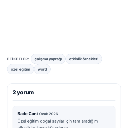
çalışma yaprağı
etkinlik örnekleri
ETIKETLER:
özel eğitim
word
2 yorum
Bade Can
1 Ocak 2026
Özel eğitim doğal sayılar için tam aradığım
etkinlikler, teşekkür ederim.