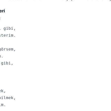
eri
I
 gibi,

terim.

örsem,

.

gibi,



k,

ilmek,

m.
