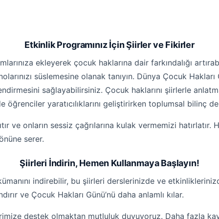
Etkinlik Programınız İçin Şiirler ve Fikirler
mlarınıza ekleyerek çocuk haklarına dair farkındalığı artırabili
olarınızı süslemesine olanak tanıyın. Dünya Çocuk Hakları
slendirmesini sağlayabilirsiniz. Çocuk haklarını şiirlerle anl
 öğrenciler yaratıcılıklarını geliştirirken toplumsal bilinç de
sıtır ve onların sessiz çağrılarına kulak vermemizi hatırlatır.
önüne serer.
Şiirleri İndirin, Hemen Kullanmaya Başlayın!
ını indirebilir, bu şiirleri derslerinizde ve etkinliklerinizd
rır ve Çocuk Hakları Günü’nü daha anlamlı kılar.
imize destek olmaktan mutluluk duyuyoruz. Daha fazla kaynak