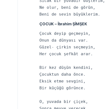
Sıcak bir yuvadır düşlerim,

Ne olur, beni de görün,

Beni de sevin büyüklerim.
ÇOCUK – İbrahim ŞİMŞEK
Çocuk deyip geçmeyin,

Onun da dünyası var.

Güzel- çirkin seçmeyin,

Her çocuk şefkât arar.

Bir kez düşün kendini,

Çocuktun daha önce.

Eksik etme sevgini,

Bir küçüğü görünce.

O, yuvada bir çiçek,

Sonra meyve verecek.
