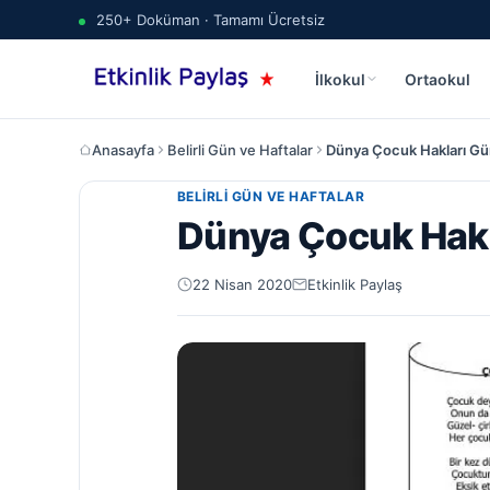
250+ Doküman · Tamamı Ücretsiz
İlkokul
Ortaokul
Anasayfa
Belirli Gün ve Haftalar
Dünya Çocuk Hakları Günü
BELIRLI GÜN VE HAFTALAR
Dünya Çocuk Hakla
22 Nisan 2020
Etkinlik Paylaş