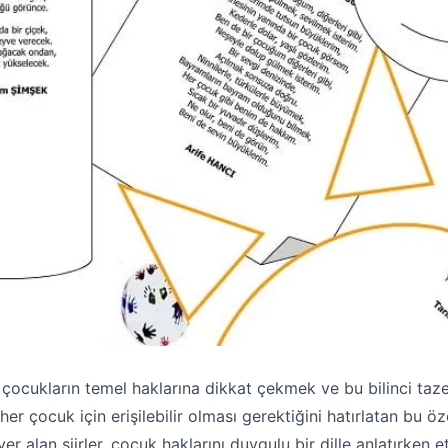
cukların temel haklarına dikkat çekmek ve bu bilinci tazelem
her çocuk için erişilebilir olması gerektiğini hatırlatan bu öz
 yer alan şiirler, çocuk haklarını duygulu bir dille anlatırken