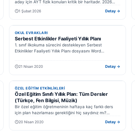
aday için AYT fizik konuları kritik bir haritadır. 2026
YKS’de karşınıza çıkacak 14…
1 Şubat 2026
Detay →
DOC · XLS · PPT · PDF
OKUL EVRAKLARI
OKUL EVRAKLARI
Serbest Etkinlikler Faaliyeti Yıllık Planı
1. sınıf ilkokuma sürecini destekleyen Serbest
Etkinlikler Faaliyeti Yıllık Planı dosyasını Word
formatında paylaşıyoruz. EtkinlikPaylas.com ekibi
olarak 1. sınıf öğrencileriniz…
21 Nisan 2020
Detay →
ÖZEL EĞITIM ETKINLIKLERI
ÖZEL EĞITIM ETKINLIKLERI
Özel Eğitim Sınıfı Yıllık Plan: Tüm Dersler
(Türkçe, Fen Bilgisi, Müzik)
Bir özel eğitim öğretmeninin haftaya kaç farklı ders
için plan hazırlaması gerektiğini hiç saydınız mı?
Türkçe, fen bilgisi, müzik, beden…
20 Nisan 2020
Detay →