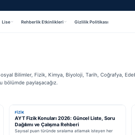
Lise
Rehberlik Etkinlikleri
Gizlilik Politikası
osyal Bilimler, Fizik, Kimya, Biyoloji, Tarih, Coğrafya, Ede
rı bu bölümde paylaşacağız.
FIZIK
FIZIK
AYT Fizik Konuları 2026: Güncel Liste, Soru
Dağılımı ve Çalışma Rehberi
XLS
PDF
Sayısal puan türünde sıralama atlamak isteyen her
PPT
DOC