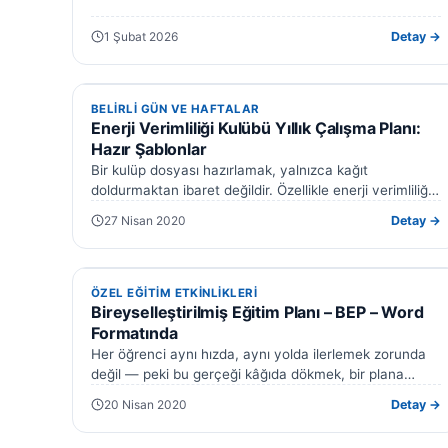
değiştirebilirsiniz. Üstelik 10. ve 11. sınıf…
1 Şubat 2026
Detay →
BELIRLI GÜN VE HAFTALAR
BELIRLI GÜN VE HAFTALAR
Enerji Verimliliği Kulübü Yıllık Çalışma Planı:
Hazır Şablonlar
Bir kulüp dosyası hazırlamak, yalnızca kağıt
doldurmaktan ibaret değildir. Özellikle enerji verimliliği
gibi öğrencilerin hayatına doğrudan dokunan bir
27 Nisan 2020
Detay →
alanda, doğru…
ÖZEL EĞITIM ETKINLIKLERI
ÖZEL EĞITIM ETKINLIKLERI
Bireyselleştirilmiş Eğitim Planı – BEP – Word
Formatında
Her öğrenci aynı hızda, aynı yolda ilerlemek zorunda
değil — peki bu gerçeği kâğıda dökmek, bir plana
bağlamak ne kadar…
20 Nisan 2020
Detay →