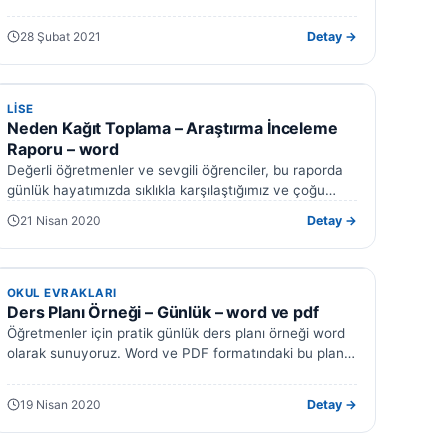
programı PDF formatında hazırlanmıştır.…
28 Şubat 2021
Detay →
LISE
LISE
Neden Kağıt Toplama – Araştırma İnceleme
Raporu – word
Değerli öğretmenler ve sevgili öğrenciler, bu raporda
günlük hayatımızda sıklıkla karşılaştığımız ve çoğu
zaman önemini yeterince kavrayamadığımız bir konu
21 Nisan 2020
Detay →
olan…
OKUL EVRAKLARI
OKUL EVRAKLARI
Ders Planı Örneği – Günlük – word ve pdf
Öğretmenler için pratik günlük ders planı örneği word
olarak sunuyoruz. Word ve PDF formatındaki bu plan
şablonları, ders planı hazırlamanızı…
19 Nisan 2020
Detay →