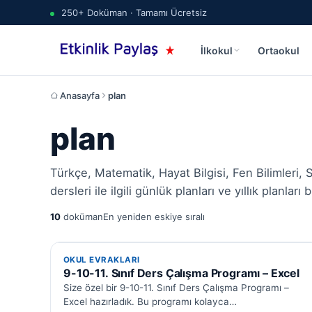
250+ Doküman · Tamamı Ücretsiz
İlkokul
Ortaokul
Anasayfa
plan
plan
Türkçe, Matematik, Hayat Bilgisi, Fen Bilimleri, S
dersleri ile ilgili günlük planları ve yıllık planla
10
doküman
En yeniden eskiye sıralı
OKUL EVRAKLARI
OKUL EVRAKLARI
9-10-11. Sınıf Ders Çalışma Programı – Excel
Size özel bir 9-10-11. Sınıf Ders Çalışma Programı –
Excel hazırladık. Bu programı kolayca