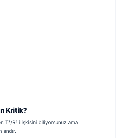
n Kritik?
 T²/R³ ilişkisini biliyorsunuz ama
n andır.