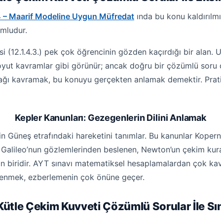
4 – Maarif Modeline Uygun Müfredat
ında bu konu kaldırılmı
umludur.
si (12.1.4.3.) pek çok öğrencinin gözden kaçırdığı bir alan. U
soyut kavramlar gibi görünür; ancak doğru bir çözümlü soru
i bağı kavramak, bu konuyu gerçekten anlamak demektir. Pr
Kepler Kanunları: Gezegenlerin Dilini Anlamak
erin Güneş etrafındaki hareketini tanımlar. Bu kanunlar Koper
 Galileo’nun gözlemlerinden beslenen, Newton’un çekim kur
n biridir. AYT sınavı matematiksel hesaplamalardan çok ka
ğrenmek, ezberlemenin çok önüne geçer.
 Kütle Çekim Kuvveti Çözümlü Sorular İle Sı