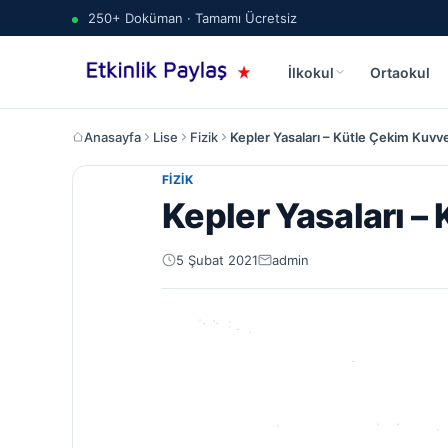
250+ Doküman · Tamamı Ücretsiz
İlkokul
Ortaokul
Anasayfa
Lise
Fizik
Kepler Yasaları – Kütle Çekim Kuvv
FIZIK
Kepler Yasaları –
5 Şubat 2021
admin