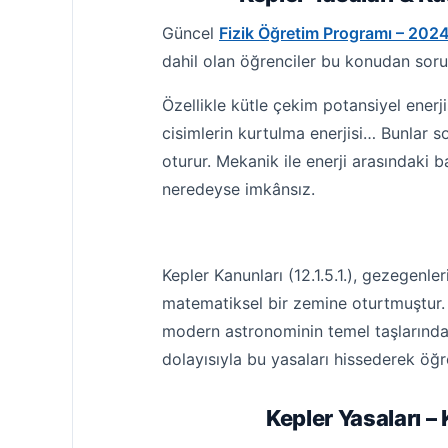
Güncel
Fizik Öğretim Programı – 202
dahil olan öğrenciler bu konudan sor
Özellikle kütle çekim potansiyel enerji
cisimlerin kurtulma enerjisi… Bunlar 
oturur. Mekanik ile enerji arasındak
neredeyse imkânsız.
Kepler Kanunları (12.1.5.1.), gezegenl
matematiksel bir zemine oturtmuştur.
modern astronominin temel taşlarında
dolayısıyla bu yasaları hissederek ö
Kepler Yasaları –