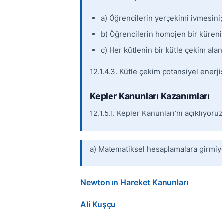
a) Öğrencilerin yerçekimi ivmesini;
b) Öğrencilerin homojen bir kürenin
c) Her kütlenin bir kütle çekim al
12.1.4.3. Kütle çekim potansiyel enerj
Kepler Kanunları Kazanımları
12.1.5.1. Kepler Kanunları’nı açıklıyoruz
a) Matematiksel hesaplamalara girmiy
Newton’ın Hareket Kanunları
Ali Kuşçu