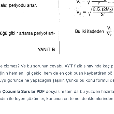
 çizmez? Ve bu sorunun cevabı, AYT fizik sınavında kaç pu
iğinin hem en ilgi çekici hem de en çok puan kaybettiren böl
uyu görünce ne yapacağını şaşırır. Çünkü bu konu formül değil
ti Çözümlü Sorular PDF
dosyasını tam da bu yüzden hazırlad
 adım ilerleyen çözümler, konunun en temel denklemlerinden