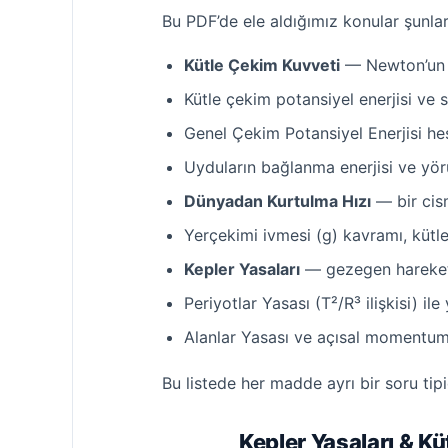
Bu PDF’de ele aldığımız konular şunlar
Kütle Çekim Kuvveti
— Newton’un G
Kütle çekim potansiyel enerjisi ve
Genel Çekim Potansiyel Enerjisi he
Uyduların bağlanma enerjisi ve yörü
Dünyadan Kurtulma Hızı
— bir cis
Yerçekimi ivmesi (g) kavramı, kütle
Kepler Yasaları
— gezegen hareketi
Periyotlar Yasası (T²/R³ ilişkisi) 
Alanlar Yasası ve açısal moment
Bu listede her madde ayrı bir soru tip
Kepler Yasaları & K