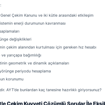
:
enel Çekim Kanunu ve iki kütle arasındaki etkileşim
 sistemin enerji durumunun kavranması
saplamaları
nge değişiklikleri
min çekim alanından kurtulması için gereken hız hesabı
 ve yarıçapa bağımlılığı
nin geometrik ve dinamik açıklamaları
ile yörünge periyodu hesaplama
umun korunumu
idir. AYT’de bunlardan kaç tanesine hazırlıklı giriyorsunuz?
ütle Çekim Kuvveti Çözümlü Sorular İle Eksi