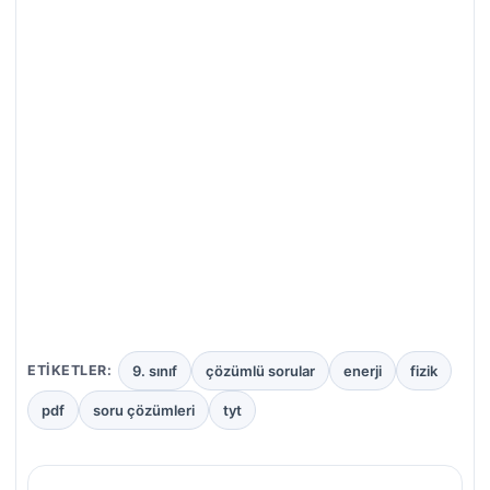
9. sınıf
çözümlü sorular
enerji
fizik
ETIKETLER:
pdf
soru çözümleri
tyt