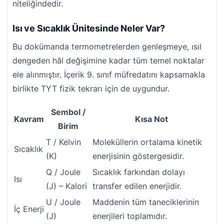
niteliğindedir.
Isı ve Sıcaklık Ünitesinde Neler Var?
Bu dokümanda termometrelerden genleşmeye, ısıl
dengeden hâl değişimine kadar tüm temel noktalar
ele alınmıştır. İçerik 9. sınıf müfredatını kapsamakla
birlikte TYT fizik tekrarı için de uygundur.
Sembol /
Kavram
Kısa Not
Birim
T / Kelvin
Moleküllerin ortalama kinetik
Sıcaklık
(K)
enerjisinin göstergesidir.
Q / Joule
Sıcaklık farkından dolayı
Isı
(J) – Kalori
transfer edilen enerjidir.
U / Joule
Maddenin tüm taneciklerinin
İç Enerji
(J)
enerjileri toplamıdır.