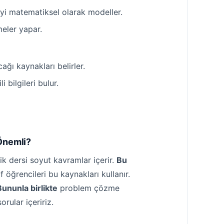
şkiyi matematiksel olarak modeller.
meler yapar.
ağı kaynakları belirler.
 bilgileri bulur.
 Önemli?
zik dersi soyut kavramlar içerir.
Bu
ıf öğrencileri bu kaynakları kullanır.
Bununla birlikte
problem çözme
rular içeririz.