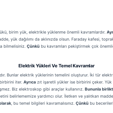
yükü, birim yük, elektrikle yüklenme önemli kavramlardır.
Ayr
adde, yük dağılımı da aklınızda olsun. Faraday kafesi, toprak
 bilmelisiniz.
Çünkü
bu kavramları pekiştirmek çok önemli
Elektrik Yükleri Ve Temel Kavramlar
r. Bunlar elektrik yüklerinin temelini oluşturur. İki tür elekt
irbirini iter.
Ayrıca
zıt işaretli yükler ise birbirini çeker. Y
mez. Biz elektroskop gibi araçlar kullanırız.
Bununla birlik
tini belirlememize yardımcı olur. İletken ve yalıtkan maddele
olarak
, bu temel bilgileri kavramalısınız.
Çünkü
bu becerileri