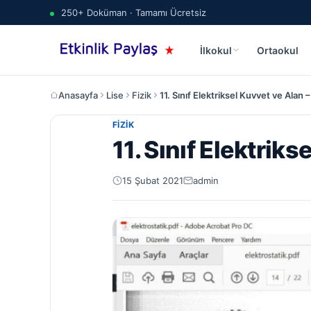
250+ Doküman · Tamamı Ücretsiz
İlkokul
Ortaokul
Anasayfa
Lise
Fizik
11. Sınıf Elektriksel Kuvvet ve Alan
FIZIK
11. Sınıf Elektrik
15 Şubat 2021
admin