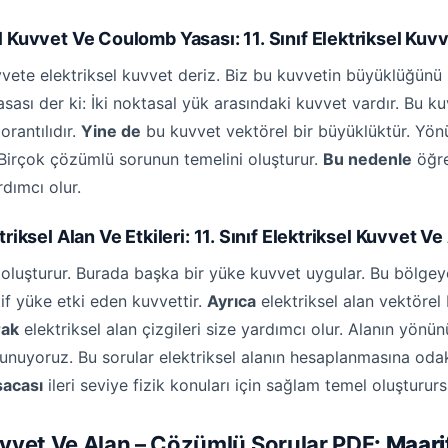
el Kuvvet Ve Coulomb Yasası:
11. Sınıf Elektriksel Kuv
kuvvete elektriksel kuvvet deriz. Biz bu kuvvetin büyüklüğünü
sı der ki: İki noktasal yük arasındaki kuvvet vardır. Bu ku
orantılıdır.
Yine de
bu kuvvet vektörel bir büyüklüktür. Yönü 
r. Birçok çözümlü sorunun temelini oluşturur.
Bu nedenle
öğre
dımcı olur.
triksel Alan Ve Etkileri:
11. Sınıf Elektriksel Kuvvet Ve
 oluşturur. Burada başka bir yüke kuvvet uygular. Bu bölgeye
tif yüke etki eden kuvvettir.
Ayrıca
elektriksel alan vektörel
rak
elektriksel alan çizgileri size yardımcı olur. Alanın yönünü
uyoruz. Bu sorular elektriksel alanın hesaplanmasına odak
sacası
ileri seviye fizik konuları için sağlam temel oluşturur
 Kuvvet Ve Alan – Çözümlü Sorular PDF
: Maar