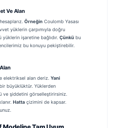
vet Ve Alan
 hesaplarız.
Örneğin
Coulomb Yasası
vvet yüklerin çarpımıyla doğru
yüklerin işaretine bağlıdır.
Çünkü
bu
ncilerimiz bu konuyu pekiştirebilir.
 Alan
 elektriksel alan deriz.
Yani
 bir büyüklüktür. Yüklerden
 ve şiddetini görselleştirirsiniz.
lanır.
Hatta
çizimini de kapsar.
sunuz.
if Modeline Tam Uyum