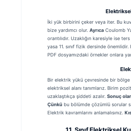
Elektriks
İki yük birbirini çeker veya iter. Bu 
bize yardımcı olur.
Ayrıca
Coulomb Yasa
orantılıdır. Uzaklığın karesiyle ise ters 
yasa 11. sınıf fizik dersinde önemlidi
PDF dosyamızdaki örnekler onlara yar
Elek
Bir elektrik yükü çevresinde bir bölge
elektriksel alanı tanımlarız. Birim pozi
uzaklaştıkça şiddeti azalır.
Sonuç ola
Çünkü
bu bölümde çözümlü sorular sun
Elektrik kavramlarını anlamalısınız.
Kı
11. Sınıf Elektriksel