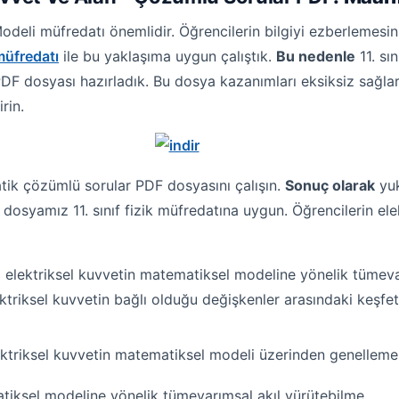
 Modeli müfredatı önemlidir. Öğrencilerin bilgiyi ezberlemesi
 müfredatı
ile bu yaklaşıma uygun çalıştık.
Bu nedenle
11. sı
DF dosyası hazırladık. Bu dosya kazanımları eksiksiz sağla
rin.
atik çözümlü sorular PDF dosyasını çalışın.
Sonuç olarak
yuk
dosyamız 11. sınıf fizik müfredatına uygun. Öğrencilerin ele
daki elektriksel kuvvetin matematiksel modeline yönelik tümev
ektriksel kuvvetin bağlı olduğu değişkenler arasındaki keşfet
lektriksel kuvvetin matematiksel modeli üzerinden genelleme
matiksel modeline yönelik tümevarımsal akıl yürütebilme