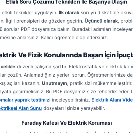
Etkili Soru Çözümü Teknikleri İle Başarıya Ulaşın
 etkili teknikler uygulayın.
İlk olarak
soruyu dikkatlice okuyun.
yın. İlgili prensipleri de gözden geçirin.
Üçüncü olarak
, prob
mlü sorular PDF dosyamıza bakın. Buradaki adımları inceleyer
emesine anlarsınız. Kalıcı öğrenme elde edersiniz.
ektrik Ve Fizik Konularında Başarı İçin İpuçl
celikle
düzenli çalışma şarttır. Elektrostatik ve elektrik kon
lar çözün. Anlamadığınız yerleri sorun. Öğretmenlerinize da
kış açıları kazanın.
Unutmayın
, pratik sizi mükemmelleştiri
ayata geçirmelisiniz. Bu PDF dosyamız size rehberlik eder. Diğ
şmalar yaprak testimizi
inceleyebilirsiniz.
Elektrik Alanı Vi
lektriksel Alan Sunu
dosyaları işinize yarayabilir.
Faraday Kafesi Ve Elektrik Koruması