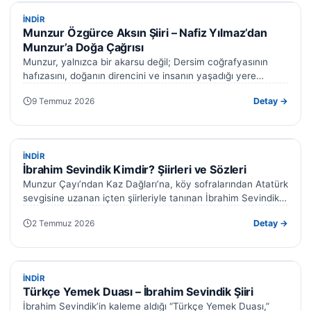
İNDIR
İNDIR
Munzur Özgürce Aksın Şiiri – Nafiz Yılmaz’dan
Munzur’a Doğa Çağrısı
Munzur, yalnızca bir akarsu değil; Dersim coğrafyasının
hafızasını, doğanın direncini ve insanın yaşadığı yere
duyduğu bağlılığı temsil eden güçlü bir…
9 Temmuz 2026
Detay →
İNDIR
İNDIR
İbrahim Sevindik Kimdir? Şiirleri ve Sözleri
Munzur Çayı’ndan Kaz Dağları’na, köy sofralarından Atatürk
sevgisine uzanan içten şiirleriyle tanınan İbrahim Sevindik;
memleket, doğa, köy hayatı ve Cumhuriyet…
2 Temmuz 2026
Detay →
İNDIR
İNDIR
Türkçe Yemek Duası – İbrahim Sevindik Şiiri
İbrahim Sevindik’in kaleme aldığı “Türkçe Yemek Duası,”