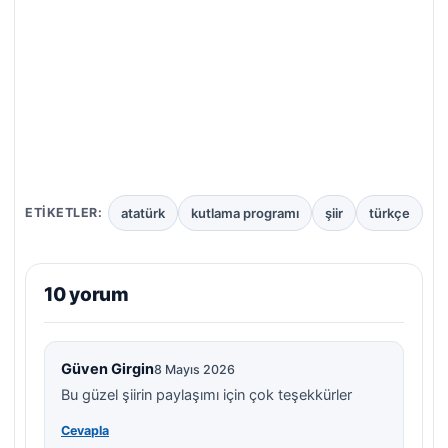
atatürk
kutlama programı
şiir
türkçe
ETIKETLER:
10 yorum
Güven Girgin
8 Mayıs 2026
Bu güzel şiirin paylaşımı için çok teşekkürler
Cevapla