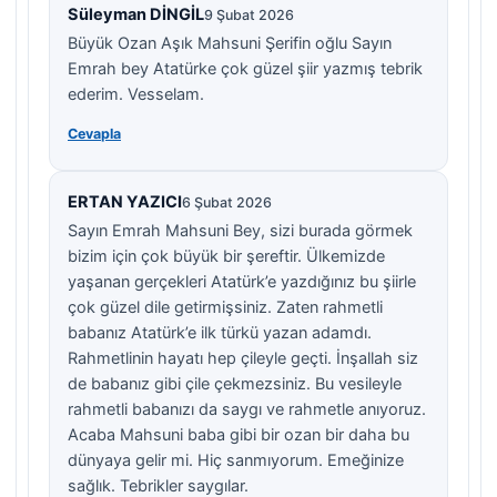
Süleyman DİNGİL
9 Şubat 2026
Büyük Ozan Aşık Mahsuni Şerifin oğlu Sayın
Emrah bey Atatürke çok güzel şiir yazmış tebrik
ederim. Vesselam.
Cevapla
ERTAN YAZICI
6 Şubat 2026
Sayın Emrah Mahsuni Bey, sizi burada görmek
bizim için çok büyük bir şereftir. Ülkemizde
yaşanan gerçekleri Atatürk’e yazdığınız bu şiirle
çok güzel dile getirmişsiniz. Zaten rahmetli
babanız Atatürk’e ilk türkü yazan adamdı.
Rahmetlinin hayatı hep çileyle geçti. İnşallah siz
de babanız gibi çile çekmezsiniz. Bu vesileyle
rahmetli babanızı da saygı ve rahmetle anıyoruz.
Acaba Mahsuni baba gibi bir ozan bir daha bu
dünyaya gelir mi. Hiç sanmıyorum. Emeğinize
sağlık. Tebrikler saygılar.