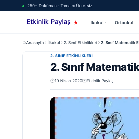
250+ Doküman · Tamamı Ücretsiz
İlkokul
Ortaokul
Anasayfa
İlkokul
2. Sınıf Etkinlikleri
2. Sınıf Matematik 
2. SINIF ETKINLIKLERI
2. Sınıf Matemati
19 Nisan 2020
Etkinlik Paylaş