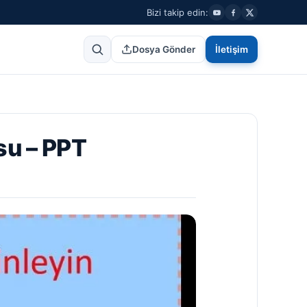
Bizi takip edin:
Dosya Gönder
İletişim
su – PPT