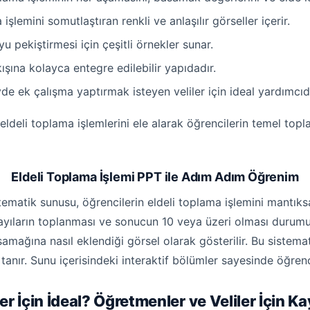
işlemini somutlaştıran renkli ve anlaşılır görseller içerir.
 pekiştirmesi için çeşitli örnekler sunar.
şına kolayca entegre edilebilir yapıdadır.
e ek çalışma yaptırmak isteyen veliler için ideal yardımcıdı
ldeli toplama işlemlerini ele alarak öğrencilerin temel topla
Eldeli Toplama İşlemi PPT ile Adım Adım Öğrenim
tematik sunusu, öğrencilerin eldeli toplama işlemini mantıks
 sayıların toplanması ve sonucun 10 veya üzeri olması durum
asamağına nasıl eklendiği görsel olarak gösterilir. Bu sistem
nır. Sunu içerisindeki interaktif bölümler sayesinde öğrencil
er İçin İdeal? Öğretmenler ve Veliler İçin K