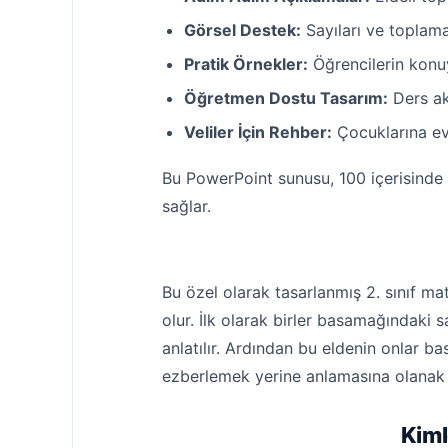
Görsel Destek:
Sayıları ve toplama 
Pratik Örnekler:
Öğrencilerin konuyu
Öğretmen Dostu Tasarım:
Ders akı
Veliler İçin Rehber:
Çocuklarına evd
Bu PowerPoint sunusu, 100 içerisinde e
sağlar.
Bu özel olarak tasarlanmış 2. sınıf ma
olur. İlk olarak birler basamağındaki
anlatılır. Ardından bu eldenin onlar b
ezberlemek yerine anlamasına olanak ta
Kiml