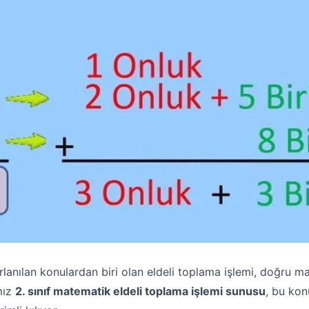
lanılan konulardan biri olan eldeli toplama işlemi, doğru ma
mız
2. sınıf matematik eldeli toplama işlemi sunusu
, bu kon