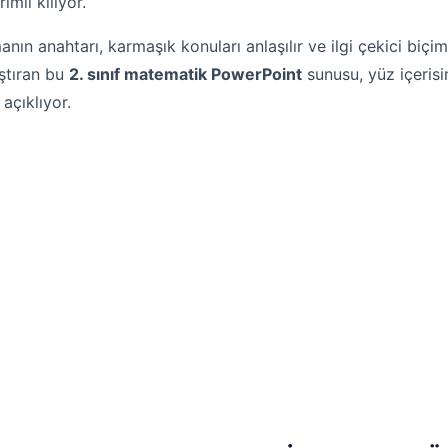
mli kılıyor.
nın anahtarı, karmaşık konuları anlaşılır ve ilgi çekici bi
aştıran bu
2. sınıf matematik PowerPoint
sunusu, yüz içeris
açıklıyor.