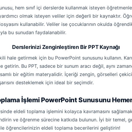
unusu, hem sınıf içi derslerde kullanmak isteyen öğretmenl
ardımcı olmak isteyen veliler için değerli bir kaynaktır. Öğr
osyasını kullanabilir. Veliler ise çocuklarının okulda öğrendi
la bu sunudan faydalanabilir.
Derslerinizi Zenginleştiren Bir PPT Kaynağı
tkili hale getirmek için bu PowerPoint sunusunu kullanın. Ka
hale getirin. Bu PPT, sadece bir sunum aracı değil, aynı zama
mlı bir eğitim materyalidir. İçeriği zengin, görselleri çekici
şarısını desteklemek için ideal bir seçimdir.
Toplama İşlemi PowerPoint Sunusunu Hemen 
ersinde eldeli toplama işlemini kolayca kavramasını sağlama
irin ve öğrenme sürecine katkıda bulunun. İyi bir temel, g
e öğrencilerinizin eldeli toplama becerilerini geliştirin!