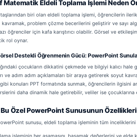
ıf Matematik Eldeli Toplama İşlemi Neden 
aşlarından biri olan eldeli toplama işlemi, öğrencilerin iler
i kavramak, problem çözme becerilerini geliştirir ve sayı al
ı öğrenciler için kafa karıştırıcı olabilir. Görsel ve etkile
ik rol oynar.
örsel Destekli Öğrenmenin Gücü: PowerPoint Sunula
ağındaki çocukların dikkatini çekmede ve bilgiyi kalıcı hale 
ı ve adım adım açıklamaları bir araya getirerek soyut kavraml
ibi konuları PPT formatında sunmak, öğrencilerin ilgisini ar
erini daha dinamik hale getirebilir, veliler ise çocuklarına 
Bu Özel PowerPoint Sunusunun Özellikleri
owerPoint sunusu, eldeli toplama işleminin tüm inceliklerini 
lama işleminin her aşamasını, basamak değerlerini ve elde ka