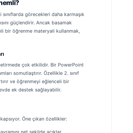
Önemli?
iki sınıflarda görecekleri daha karmaşık
gısını güçlendirir. Ancak basamak
şimli bir öğrenme materyali kullanmak,
rı
getirmede çok etkilidir. Bir PowerPoint
arı somutlaştırır. Özellikle 2. sınıf
tırır ve öğrenmeyi eğlenceli bir
evde ek destek sağlayabilir.
kapsıyor. Öne çıkan özellikler:
vramını net şekilde açıklar.