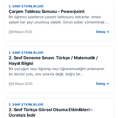
2. SINIF ETKINLIKLERI
2. SINIF ETKINLIKLERI
Çarpım Tablosu Sunusu – Powerpoint
Bir öğrenci saatlerce çarpım tablosunu tekrarlar; ertesi
sabah her şeyi unutmuş olabilir. Sorun ezber yönteminde —
bilgi görsel ve anlamlı…
9 Mayıs 2020
Detay →
2. SINIF ETKINLIKLERI
2. SINIF ETKINLIKLERI
2. Sınıf Deneme Sınavı: Türkçe / Matematik /
Hayat Bilgisi
Bir çocuğun neyi öğrenip neyi öğrenemediğini anlamanın
en dürüst yolu, onu sınavla değil, doğru bir
değerlendirmeyle tanımaktan geçer. İşte bu…
4 Mayıs 2020
Detay →
2. SINIF ETKINLIKLERI
2. SINIF ETKINLIKLERI
2. Sınıf Türkçe Görsel Okuma Etkinlikleri –
Ücretsiz İndir