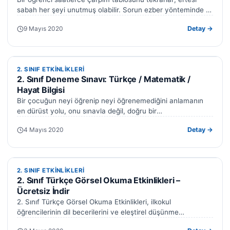
sabah her şeyi unutmuş olabilir. Sorun ezber yönteminde —
bilgi görsel ve anlamlı…
9 Mayıs 2020
Detay →
2. SINIF ETKINLIKLERI
2. SINIF ETKINLIKLERI
2. Sınıf Deneme Sınavı: Türkçe / Matematik /
Hayat Bilgisi
Bir çocuğun neyi öğrenip neyi öğrenemediğini anlamanın
en dürüst yolu, onu sınavla değil, doğru bir
değerlendirmeyle tanımaktan geçer. İşte bu…
4 Mayıs 2020
Detay →
2. SINIF ETKINLIKLERI
2. SINIF ETKINLIKLERI
2. Sınıf Türkçe Görsel Okuma Etkinlikleri –
Ücretsiz İndir
2. Sınıf Türkçe Görsel Okuma Etkinlikleri, ilkokul
öğrencilerinin dil becerilerini ve eleştirel düşünme
yeteneklerini geliştirmek için hazırlanmış etkili bir öğretim…