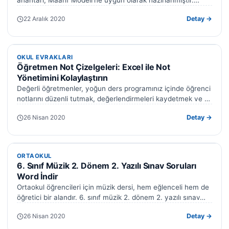
anahtarı, Maarif Modeli’ne uygun olarak hazırlanmıştır.
2025-2026 eğitim öğretim…
22 Aralık 2020
Detay →
OKUL EVRAKLARI
OKUL EVRAKLARI
Öğretmen Not Çizelgeleri: Excel ile Not
Yönetimini Kolaylaştırın
Değerli öğretmenler, yoğun ders programınız içinde öğrenci
notlarını düzenli tutmak, değerlendirmeleri kaydetmek ve e-
Okul sistemine aktarmak zaman zaman zorlayıcı olabiliyor.
26 Nisan 2020
Detay →
…
ORTAOKUL
ORTAOKUL
6. Sınıf Müzik 2. Dönem 2. Yazılı Sınav Soruları
Word İndir
Ortaokul öğrencileri için müzik dersi, hem eğlenceli hem de
öğretici bir alandır. 6. sınıf müzik 2. dönem 2. yazılı sınav…
26 Nisan 2020
Detay →