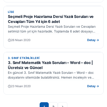
LISE
LISE
Seçmeli Proje Hazırlama Dersi Yazılı Soruları ve
Cevapları Tüm Yıl için 6 adet
Seçmeli Proje Hazırlama Dersi Yazılı Soruları ve Cevapları
setimizi tüm yıl için hazırladık. Toplamda 6 adet dosyayı
ücretsiz olarak indirebilirsiniz.…
26 Nisan 2020
Detay →
3. SINIF ETKINLIKLERI
3. SINIF ETKINLIKLERI
3. Sınıf Matematik Yazılı Soruları – Word – doc |
Ücretsiz ve Güncel
En güncel 3. Sınıf Matematik Yazılı Soruları – Word – doc
dosyalarını sitemizde bulabilirsiniz. Hemen inceleyin ve
sınıfınız için en…
23 Nisan 2020
Detay →
Sonraki sayfa
1
2