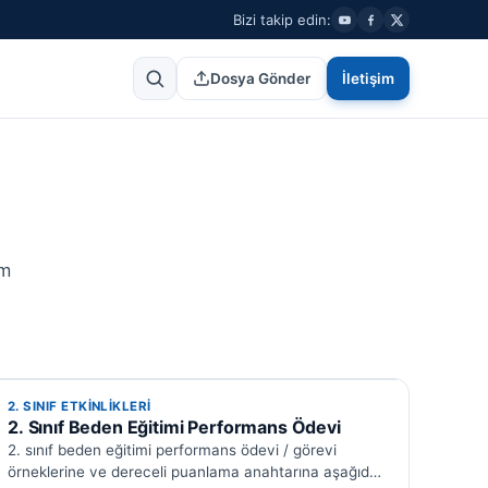
Bizi takip edin:
Dosya Gönder
İletişim
ım
2. SINIF ETKINLIKLERI
2. SINIF ETKINLIKLERI
2. Sınıf Beden Eğitimi Performans Ödevi
2. sınıf beden eğitimi performans ödevi / görevi
örneklerine ve dereceli puanlama anahtarına aşağıdaki