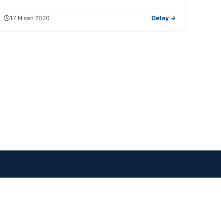
linkten ulaşabilirsiniz. 3 tane dosyayı zip…
17 Nisan 2020
Detay →