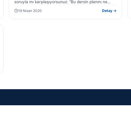
soruyla mı karşılaşıyorsunuz: “Bu dersin planını ne
zaman yazacağım?” İşte bu sayfa…
19 Nisan 2020
Detay →