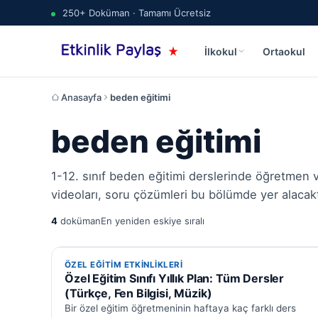
250+ Doküman · Tamamı Ücretsiz
İlkokul
Ortaokul
Anasayfa
beden eğitimi
beden eğitimi
1-12. sınıf beden eğitimi derslerinde öğretmen ve
videoları, soru çözümleri bu bölümde yer alacakt
4
doküman
En yeniden eskiye sıralı
ÖZEL EĞITIM ETKINLIKLERI
ÖZEL EĞITIM ETKINLIKLERI
Özel Eğitim Sınıfı Yıllık Plan: Tüm Dersler
(Türkçe, Fen Bilgisi, Müzik)
Bir özel eğitim öğretmeninin haftaya kaç farklı ders