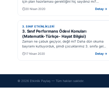
için plan hazırlaması gerektiğini hiç saydınız mı?
Türkçe, fen bilgisi, müzik, beden…
20 Nisan 2020
Detay →
3. SINIF ETKINLIKLERI
3. SINIF ETKINLIKLERI
3. Sınıf Performans Ödevi Konuları
(Matematik-Türkçe- Hayat Bilgisi)
Zaman ne çabuk geçiyor, değil mi? Daha dün okuma
bayramı kutluyorduk, şimdi çocuklarımız 3. sınıfa geldi
bile. Bu dönemde ebeveyn…
17 Nisan 2020
Detay →
© 2026 Etkinlik Paylaş — Tüm hakları saklıdır.