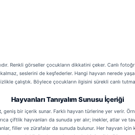
ır. Renkli görseller çocukların dikkatini çeker. Canlı fotoğ
 kalmaz, seslerini de keşfederler. Hangi hayvan nerede yaşar
tizlikle çalıştık. Böylece çocukların ilgisini sürekli canlı tutm
Hayvanları Tanıyalım Sunusu İçeriği
t
, geniş bir içerik sunar. Farklı hayvan türlerine yer verir. Ö
ıca çiftlik hayvanları da sunuda yer alır; inekler, atlar ve ta
lar, filler ve zürafalar da sunuda bulunur. Her hayvan için kı