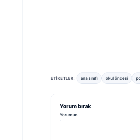
ana sınıfı
okul öncesi
p
ETIKETLER:
Yorum bırak
Yorumun