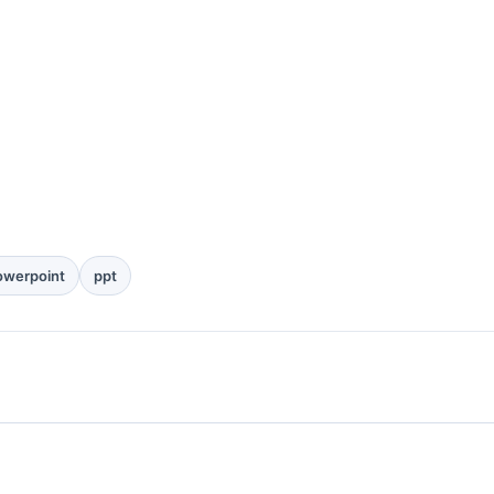
owerpoint
ppt