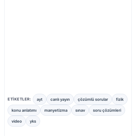
ayt
canlı yayın
çözümlü sorular
fizik
ETIKETLER:
konu anlatımı
manyetizma
sınav
soru çözümleri
video
yks