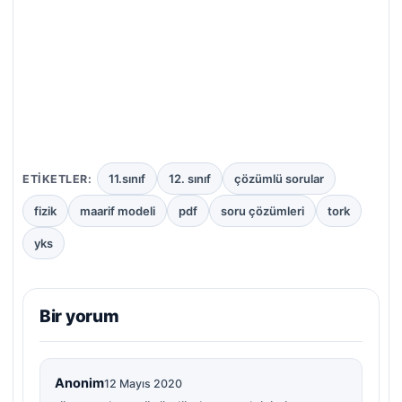
11.sınıf
12. sınıf
çözümlü sorular
ETIKETLER:
fizik
maarif modeli
pdf
soru çözümleri
tork
yks
Bir yorum
Anonim
12 Mayıs 2020