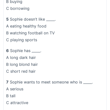
B buying
C borrowing
5
Sophie doesn’t like _____.
A eating healthy food
B watching football on TV
C playing sports
6
Sophie has _____.
A long dark hair
B long blond hair
C short red hair
7
Sophie wants to meet someone who is _____.
A serious
B tall
C attractive