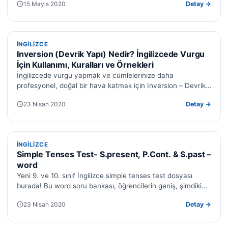
15 Mayıs 2020
Detay →
İNGILIZCE
İNGILIZCE
Inversion (Devrik Yapı) Nedir? İngilizcede Vurgu
İçin Kullanımı, Kuralları ve Örnekleri
İngilizcede vurgu yapmak ve cümlelerinize daha
profesyonel, doğal bir hava katmak için Inversion – Devrik
Yapı kullanılır. Bu yapı, özellikle…
23 Nisan 2020
Detay →
İNGILIZCE
İNGILIZCE
Simple Tenses Test- S.present, P.Cont. & S.past –
word
Yeni 9. ve 10. sınıf İngilizce simple tenses test dosyası
burada! Bu word soru bankası, öğrencilerin geniş, şimdiki
ve geçmiş…
23 Nisan 2020
Detay →